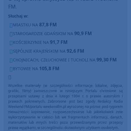
FM.
Słuchaj w:
87,8 FM
MIASTKU NA
90,9 FM
STAROGARDZIE GDAŃSKIM NA
91,7 FM
KOŚCIERZYNIE NA
92,6 FM
SĘPÓLNIE KRAJEŃSKIM NA
99,30 FM
CHOJNICACH, CZŁUCHOWIE I TUCHOLI NA
105,8 FM
BYTOWIE NA
Wszelkie materiały (w szczególności informacje lokalne, zdjęcia,
grafiki, filmy) zamieszczone w niniejszym Portalu chronione są
przepisami ustawy z dnia 4 lutego 1994 r. o prawie autorskim i
prawach pokrewnych. Zabronione jest bez zgody Redakcji Radia
Weekend FM/portalu weekendfm.pl wyrażonej na piśmie pod rygorem
nieważności: kopiowanie, rozpowszechnianie lub jakiekolwiek inne
wykorzystywanie w całości lub we fragmentach informacji, danych,
materiałów lub innych treści poza przewidzianymi przez przepisy
prawa wyjątkami, w szczególności dozwolonym użytkiem osobistym.