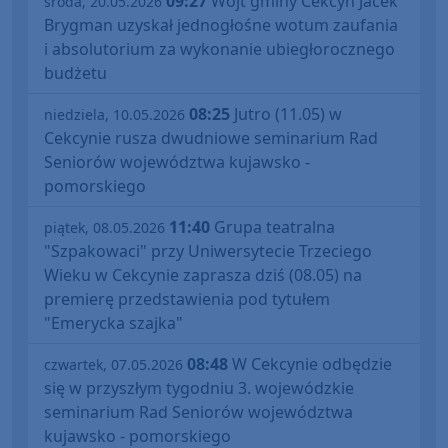
09:27
Wójt gminy Cekcyn Jacek
środa, 20.05.2026
Brygman uzyskał jednogłośne wotum zaufania
i absolutorium za wykonanie ubiegłorocznego
budżetu
08:25
Jutro (11.05) w
niedziela, 10.05.2026
Cekcynie rusza dwudniowe seminarium Rad
Seniorów województwa kujawsko -
pomorskiego
11:40
Grupa teatralna
piątek, 08.05.2026
"Szpakowaci" przy Uniwersytecie Trzeciego
Wieku w Cekcynie zaprasza dziś (08.05) na
premierę przedstawienia pod tytułem
"Emerycka szajka"
08:48
W Cekcynie odbędzie
czwartek, 07.05.2026
się w przyszłym tygodniu 3. wojewódzkie
seminarium Rad Seniorów województwa
kujawsko - pomorskiego