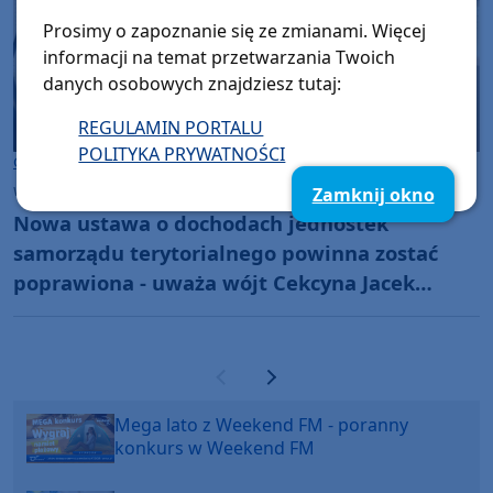
Prosimy o zapoznanie się ze zmianami. Więcej
informacji na temat przetwarzania Twoich
danych osobowych znajdziesz tutaj:
REGULAMIN PORTALU
POLITYKA PRYWATNOŚCI
Gmina Cekcyn
wtorek, 20 stycznia 2026, 08:57
Zamknij okno
Nowa ustawa o dochodach jednostek
samorządu terytorialnego powinna zostać
poprawiona - uważa wójt Cekcyna Jacek
Brygman
Poprzednia strona
Następna strona
Mega lato z Weekend FM - poranny
konkurs w Weekend FM