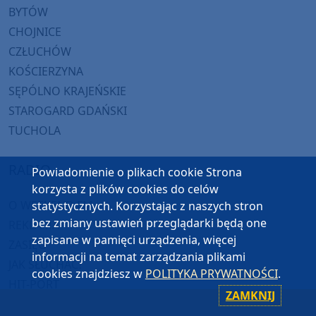
BYTÓW
CHOJNICE
CZŁUCHÓW
KOŚCIERZYNA
SĘPÓLNO KRAJEŃSKIE
STAROGARD GDAŃSKI
TUCHOLA
RADIO
Powiadomienie o plikach cookie Strona
korzysta z plików cookies do celów
O WEEKEND FM
statystycznych. Korzystając z naszych stron
bez zmiany ustawień przeglądarki będą one
REKLAMA
zapisane w pamięci urządzenia, więcej
ZASIĘG
informacji na temat zarządzania plikami
JAK SŁUCHAĆ?
cookies znajdziesz w
POLITYKA PRYWATNOŚCI
.
HIT-PORT
ZAMKNIJ
GRALIŚMY W WEEKEND FM