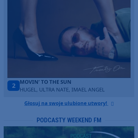
LEGENDARY LOVERS (SAVE ME)
3
KATY PERRY & CHIEF KEEF
Głosuj na swoje ulubione utwory!
PODCASTY WEEKEND FM