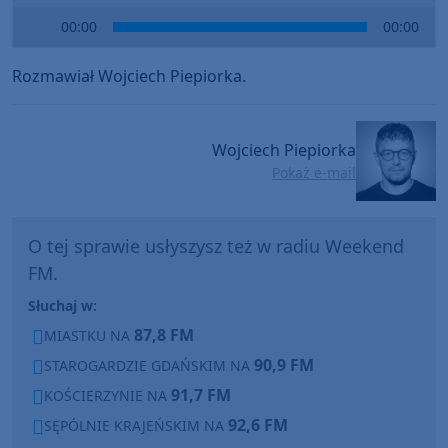
Audio
00:00
00:00
Player
Rozmawiał Wojciech Piepiorka.
Wojciech Piepiorka
Pokaż e-mail
O tej sprawie usłyszysz też w radiu Weekend
FM.
Słuchaj w:
87,8 FM
MIASTKU NA
90,9 FM
STAROGARDZIE GDAŃSKIM NA
91,7 FM
KOŚCIERZYNIE NA
92,6 FM
SĘPÓLNIE KRAJEŃSKIM NA