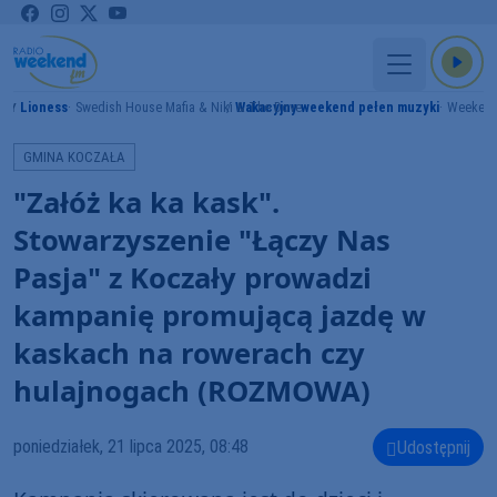
Lioness
Swedish House Mafia & Niki & The Dove
Wakacyjny weekend pełen muzyki
Weeken
MY
GMINA KOCZAŁA
"Załóż ka ka kask".
Stowarzyszenie "Łączy Nas
Pasja" z Koczały prowadzi
kampanię promującą jazdę w
kaskach na rowerach czy
hulajnogach (ROZMOWA)
poniedziałek, 21 lipca 2025, 08:48
Udostępnij