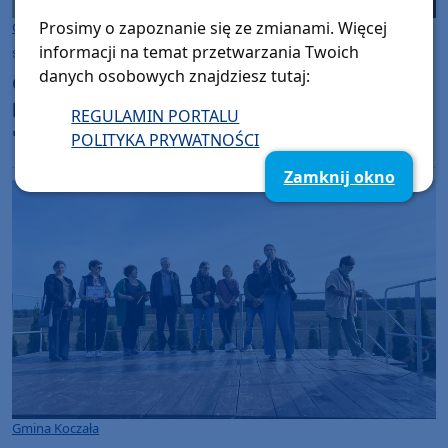
Prosimy o zapoznanie się ze zmianami. Więcej
Gmina Koczała
informacji na temat przetwarzania Twoich
środa, 5 listopada 2025, 06:45
danych osobowych znajdziesz tutaj:
Gmina Koczała ponawia starania o powrót
karetki. Wójt wysłał pismo do wojewody.
REGULAMIN PORTALU
"Jednostka ratownicza powinna stacjonować
POLITYKA PRYWATNOŚCI
od przyszłego roku"
Zamknij okno
Gmina Koczała