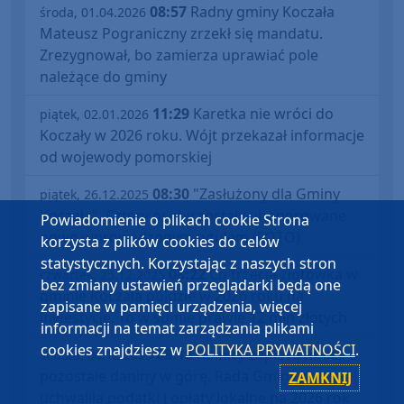
08:57
Radny gminy Koczała
środa, 01.04.2026
Mateusz Pograniczny zrzekł się mandatu.
Zrezygnował, bo zamierza uprawiać pole
należące do gminy
11:29
Karetka nie wróci do
piątek, 02.01.2026
Koczały w 2026 roku. Wójt przekazał informacje
od wojewody pomorskiej
08:30
"Zasłużony dla Gminy
piątek, 26.12.2025
Koczała". Cztery osoby zostały uhonorowane
Powiadomienie o plikach cookie Strona
nowo wprowadzonym tytułem (FOTO)
korzysta z plików cookies do celów
statystycznych. Korzystając z naszych stron
08:22
Co trzecia złotówka w
czwartek, 25.12.2025
bez zmiany ustawień przeglądarki będą one
gminie Koczała pójdzie w 2026 roku na
zapisane w pamięci urządzenia, więcej
inwestycje. To w sumie prawie 12 mln złotych
informacji na temat zarządzania plikami
cookies znajdziesz w
POLITYKA PRYWATNOŚCI
.
08:18
Rolnicy zapłacą mniej, a
sobota, 06.12.2025
pozostałe daniny w górę. Rada Gminy Koczała
ZAMKNIJ
uchwaliła podatki i opłaty lokalne na 2026 rok