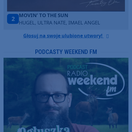
’ TO THE SUN
LEGENDA
3
, ULTRA NATE, IMAEL ANGEL
KATY PER
Głosuj na swoje ulubione utwory!
PODCASTY WEEKEND FM