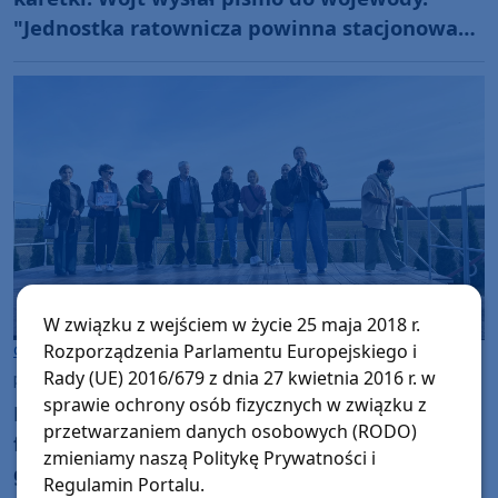
"Jednostka ratownicza powinna stacjonować
od przyszłego roku"
W związku z wejściem w życie 25 maja 2018 r.
Rozporządzenia Parlamentu Europejskiego i
Gmina Koczała
Rady (UE) 2016/679 z dnia 27 kwietnia 2016 r. w
piątek, 3 października 2025, 11:11
sprawie ochrony osób fizycznych w związku z
Dokładnie 35 tys. 200 zł to ostateczny wynik
przetwarzaniem danych osobowych (RODO)
festynu charytatywnego w Wilkowie, w
zmieniamy naszą Politykę Prywatności i
gminie Koczała
Regulamin Portalu.