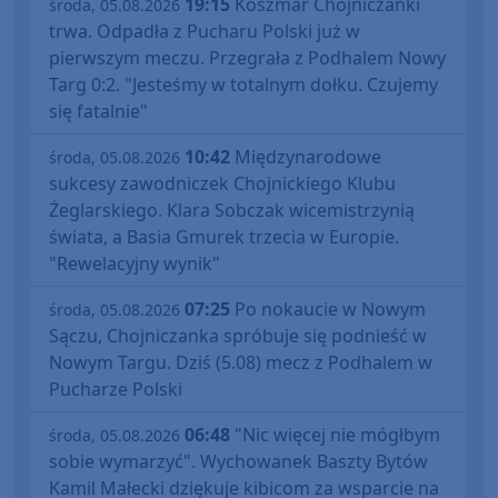
19:15
Koszmar Chojniczanki
środa, 05.08.2026
trwa. Odpadła z Pucharu Polski już w
pierwszym meczu. Przegrała z Podhalem Nowy
Targ 0:2. "Jesteśmy w totalnym dołku. Czujemy
się fatalnie"
10:42
Międzynarodowe
środa, 05.08.2026
sukcesy zawodniczek Chojnickiego Klubu
Żeglarskiego. Klara Sobczak wicemistrzynią
świata, a Basia Gmurek trzecia w Europie.
"Rewelacyjny wynik"
07:25
Po nokaucie w Nowym
środa, 05.08.2026
Sączu, Chojniczanka spróbuje się podnieść w
Nowym Targu. Dziś (5.08) mecz z Podhalem w
Pucharze Polski
06:48
"Nic więcej nie mógłbym
środa, 05.08.2026
sobie wymarzyć". Wychowanek Baszty Bytów
Kamil Małecki dziękuje kibicom za wsparcie na