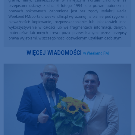
grafiki, filmy) zamieszczone w niniejszym Portalu chronione są
przepisami ustawy z dnia 4 lutego 1994 r. o prawie autorskim i
prawach pokrewnych. Zabronione jest bez zgody Redakcji Radia
Weekend FM/portalu weekendfm.pl wyrażonej na piśmie pod rygorem
nieważności: kopiowanie, rozpowszechnianie lub jakiekolwiek inne
wykorzystywanie w całości lub we fragmentach informacji, danych,
materiałów lub innych treści poza przewidzianymi przez przepisy
prawa wyjątkami, w szczególności dozwolonym użytkiem osobistym.
WIĘCEJ WIADOMOŚCI
w Weekend FM