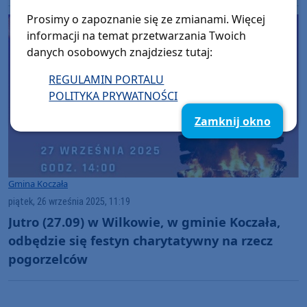
Prosimy o zapoznanie się ze zmianami. Więcej
informacji na temat przetwarzania Twoich
danych osobowych znajdziesz tutaj:
REGULAMIN PORTALU
POLITYKA PRYWATNOŚCI
Zamknij okno
Gmina Koczała
piątek, 26 września 2025, 11:19
Jutro (27.09) w Wilkowie, w gminie Koczała,
odbędzie się festyn charytatywny na rzecz
pogorzelców