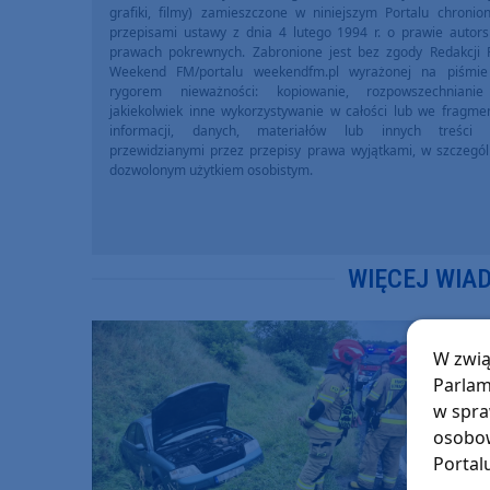
grafiki, filmy) zamieszczone w niniejszym Portalu chronio
przepisami ustawy z dnia 4 lutego 1994 r. o prawie autors
prawach pokrewnych. Zabronione jest bez zgody Redakcji 
Weekend FM/portalu weekendfm.pl wyrażonej na piśmi
rygorem nieważności: kopiowanie, rozpowszechniani
jakiekolwiek inne wykorzystywanie w całości lub we fragme
informacji, danych, materiałów lub innych treści 
przewidzianymi przez przepisy prawa wyjątkami, w szczegól
dozwolonym użytkiem osobistym.
WIĘCEJ WIA
W zwią
Parlam
w spra
osobow
Portal