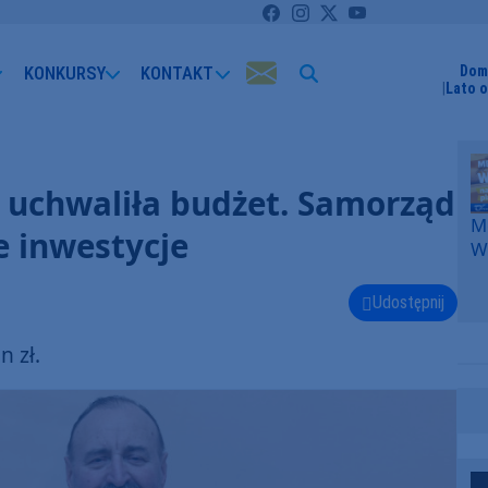
KONKURSY
KONTAKT
Dom
Lato 
uchwaliła budżet. Samorząd
Me
e inwestycje
W
F
p
Udostępnij
k
W
 zł.
F