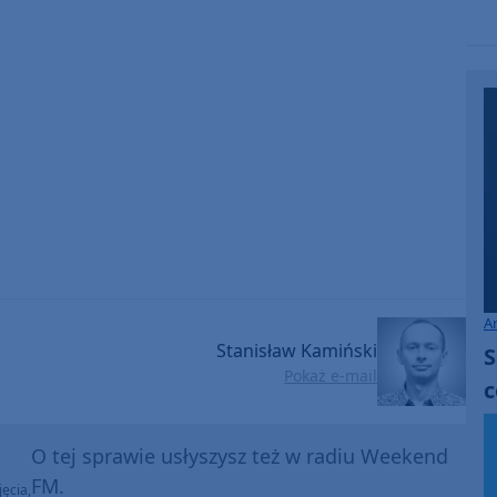
A
Stanisław Kamiński
S
Pokaż e-mail
c
O tej sprawie usłyszysz też w radiu Weekend
FM.
ęcia,