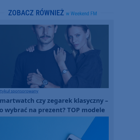
ZOBACZ RÓWNIEŻ
w Weekend FM
rtykuł sponsorowany
martwatch czy zegarek klasyczny –
o wybrać na prezent? TOP modele