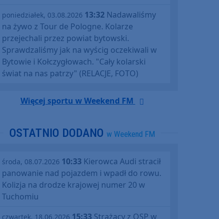
13:32
Nadawaliśmy
poniedziałek, 03.08.2026
na żywo z Tour de Pologne. Kolarze
przejechali przez powiat bytowski.
Sprawdzaliśmy jak na wyścig oczekiwali w
Bytowie i Kołczygłowach. "Cały kolarski
świat na nas patrzy" (RELACJE, FOTO)
Więcej sportu w Weekend FM
OSTATNIO DODANO
w Weekend FM
10:33
Kierowca Audi stracił
środa, 08.07.2026
panowanie nad pojazdem i wpadł do rowu.
Kolizja na drodze krajowej numer 20 w
Tuchomiu
15:33
Strażacy z OSP w
czwartek, 18.06.2026