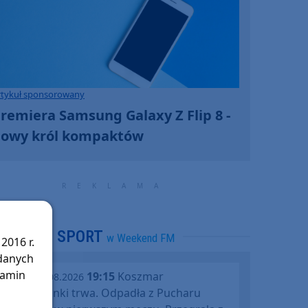
rtykuł sponsorowany
remiera Samsung Galaxy Z Flip 8 -
owy król kompaktów
SPORT
w Weekend FM
2016 r.
 danych
lamin
19:15
Koszmar
środa, 05.08.2026
Chojniczanki trwa. Odpadła z Pucharu