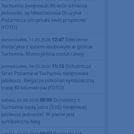
Tuchomiu świętowali 80-lecie istnienia
jednostki. Jej Młodzieżowa Drużyna
Pożarnicza otrzymała swój proporzec
(FOTO)
12:47
Zderzenie
poniedziałek, 11.05.2026
motocykla z autem osobowym w gminie
Tuchomie. Motocyklista został ranny
11:13
Ochotnicza
poniedziałek, 04.05.2026
Straż Pożarna w Tuchomiu świętowała
jubileusz. Biegacze pokonali symboliczną
trasę 80 kilometrów (FOTO)
08:05
Ochotnicy z
sobota, 02.05.2026
Tuchomia będą jutro (3.05) świętować
jubileusz jednostki. W planie jest
symboliczny bieg
08:07
Powstała już
sobota, 18.04.2026