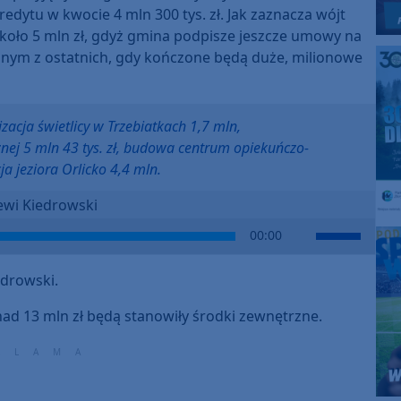
redytu w kwocie 4 mln 300 tys. zł. Jak zaznacza wójt
oło 5 mln zł, gdyż gmina podpisze jeszcze umowy na
dnym z ostatnich, gdy kończone będą duże, milionowe
acja świetlicy w Trzebiatkach 1,7 mln,
nej 5 mln 43 tys. zł, budowa centrum opiekuńczo-
a jeziora Orlicko 4,4 mln.
Lewi Kiedrowski
Use
00:00
Up/Down
Arrow
drowski.
keys
to
nad 13 mln zł będą stanowiły środki zewnętrzne.
increase
or
decrease
volume.