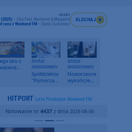
GRAMY
 (2025)
Cleo Feat. Martirenti & Margarita
SŁUCHAJ
od rana z Weekend FM
Darek Żuchowicz
ga lato z
Artykuł
Artykuł
sponsorowany
sponsorowany
eekend
M -
Spółdzielnia
Nowoczesne
oranny
"Pomorzanka"
wykończenia
onkurs w
w
ścian.
eekend
Człuchowie
Dlaczego
HITPORT
Lista Przebojów Weekend FM
M
informuje o
SPC, WPC i
przetargach
fornir
Notowanie nr
4437
z dnia
2026-08-06
i ofertach
kamienny
najmu
zyskują na
popularności?