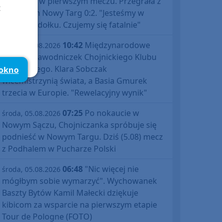
Polski już w pierwszym meczu. Przegrała z
t
Podhalem Nowy Targ 0:2. "Jesteśmy w
totalnym dołku. Czujemy się fatalnie"
10:42
Międzynarodowe
środa, 05.08.2026
sukcesy zawodniczek Chojnickiego Klubu
Żeglarskiego. Klara Sobczak
 okno
wicemistrzynią świata, a Basia Gmurek
trzecia w Europie. "Rewelacyjny wynik"
07:25
Po nokaucie w
środa, 05.08.2026
Nowym Sączu, Chojniczanka spróbuje się
podnieść w Nowym Targu. Dziś (5.08) mecz
z Podhalem w Pucharze Polski
06:48
"Nic więcej nie
środa, 05.08.2026
mógłbym sobie wymarzyć". Wychowanek
Baszty Bytów Kamil Małecki dziękuje
kibicom za wsparcie na pierwszym etapie
Tour de Pologne (FOTO)