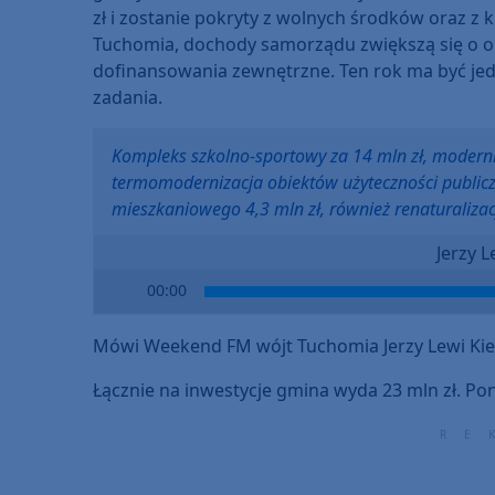
zł i zostanie pokryty z wolnych środków oraz z k
Tuchomia, dochody samorządu zwiększą się o ok
dofinansowania zewnętrzne. Ten rok ma być je
zadania.
Kompleks szkolno-sportowy za 14 mln zł, moderniz
termomodernizacja obiektów użyteczności publicz
mieszkaniowego 4,3 mln zł, również renaturalizacj
Jerzy 
Audio
00:00
Player
Mówi Weekend FM wójt Tuchomia Jerzy Lewi Kie
Łącznie na inwestycje gmina wyda 23 mln zł. Po