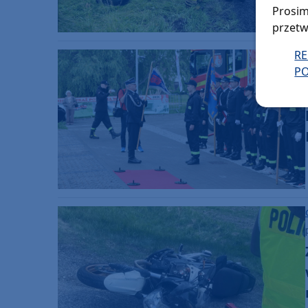
Prosim
przetw
R
PO