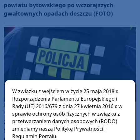
powiatu bytowskiego po wczorajszych
gwałtownych opadach deszczu (FOTO)
W związku z wejściem w życie 25 maja 2018 r.
Rozporządzenia Parlamentu Europejskiego i
Powiat Bytowski
Rady (UE) 2016/679 z dnia 27 kwietnia 2016 r. w
niedziela, 31 maja 2026, 09:10
sprawie ochrony osób fizycznych w związku z
Zaginiony 17-latek ze Skwieraw, w gminie
przetwarzaniem danych osobowych (RODO)
zmieniamy naszą Politykę Prywatności i
Studzienice jest cały i zdrowy. Odnalazł go
Regulamin Portalu.
policjant wracający ze służby do domu