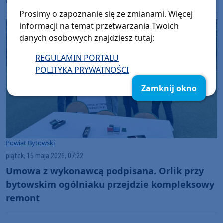
Prosimy o zapoznanie się ze zmianami. Więcej
informacji na temat przetwarzania Twoich
danych osobowych znajdziesz tutaj:
REGULAMIN PORTALU
POLITYKA PRYWATNOŚCI
Zamknij okno
Powiat Bytowski
piątek, 15 maja 2026, 07:22
Umowa z wykonawcą podpisana. Orlik przy
bytowskim ogólniaku przejdzie kompleksowy
remont