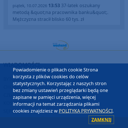
13:53
37-latek oszukany
piątek, 10.07.2026
metodą &quot;na pracownika banku&quot;.
Mężczyzna stracił blisko 60 tys. zł
WIADOMOŚCI
Powiadomienie o plikach cookie Strona
korzysta z plików cookies do celów
BYTÓW
statystycznych. Korzystając z naszych stron
CHOJNICE
bez zmiany ustawień przeglądarki będą one
CZŁUCHÓW
zapisane w pamięci urządzenia, więcej
KOŚCIERZYNA
informacji na temat zarządzania plikami
cookies znajdziesz w
POLITYKA PRYWATNOŚCI
.
SĘPÓLNO KRAJEŃSKIE
STAROGARD GDAŃSKI
ZAMKNIJ
TUCHOLA