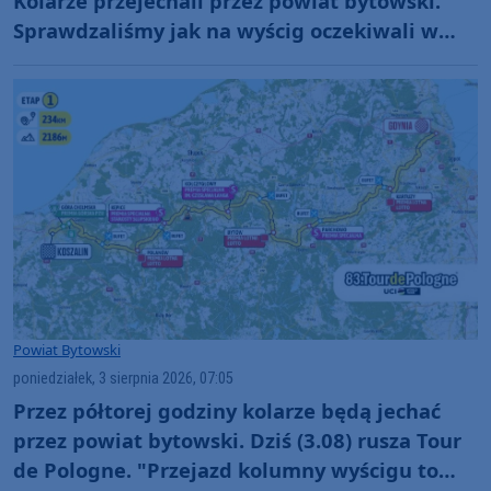
Kolarze przejechali przez powiat bytowski.
Sprawdzaliśmy jak na wyścig oczekiwali w
Bytowie i Kołczygłowach. "Cały kolarski świat
na nas patrzy" (RELACJE, FOTO)
Powiat Bytowski
poniedziałek, 3 sierpnia 2026, 07:05
Przez półtorej godziny kolarze będą jechać
przez powiat bytowski. Dziś (3.08) rusza Tour
de Pologne. "Przejazd kolumny wyścigu to