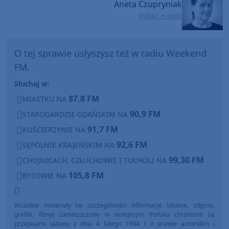
Aneta Czupryniak
Pokaż e-mail
O tej sprawie usłyszysz też w radiu Weekend
FM.
Słuchaj w:
87,8 FM
MIASTKU NA
90,9 FM
STAROGARDZIE GDAŃSKIM NA
91,7 FM
KOŚCIERZYNIE NA
92,6 FM
SĘPÓLNIE KRAJEŃSKIM NA
99,30 FM
CHOJNICACH, CZŁUCHOWIE I TUCHOLI NA
105,8 FM
BYTOWIE NA
Wszelkie materiały (w szczególności informacje lokalne, zdjęcia,
grafiki, filmy) zamieszczone w niniejszym Portalu chronione są
przepisami ustawy z dnia 4 lutego 1994 r. o prawie autorskim i