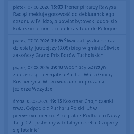
15:03
Trener piłkarzy Rawysa
piątek, 07.08.2026
Raciąż melduje gotowość do debiutanckiego
sezonu w IV lidze, a powiat bytowski oddał się
kolarskim emocjom podczas Tour de Pologne
09:26
Śliwicka Dyszka po raz
piątek, 07.08.2026
dziesiąty. Jutrzejszy (8.08) bieg w gminie Śliwice
zakończy Grand Prix Borów Tucholskich
09:10
Wodniacy Garczyn
piątek, 07.08.2026
zapraszają na Regaty o Puchar Wójta Gminy
Kościerzyna. W ten weekend impreza na
jeziorze Wdzydze
19:15
Koszmar Chojniczanki
środa, 05.08.2026
trwa. Odpadła z Pucharu Polski już w
pierwszym meczu. Przegrała z Podhalem Nowy
Targ 0:2. "Jesteśmy w totalnym dołku. Czujemy
się fatalnie"