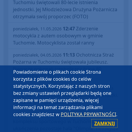
Tuchomiu świętowali 80-lecie istnienia
jednostki. Jej Młodzieżowa Drużyna Pożarnicza
otrzymała swój proporzec (FOTO)
12:47
Zderzenie
poniedziałek, 11.05.2026
motocykla z autem osobowym w gminie
Tuchomie. Motocyklista został ranny
11:13
Ochotnicza Straż
poniedziałek, 04.05.2026
Pożarna w Tuchomiu świętowała jubileusz.
Biegacze pokonali symboliczną trasę 80
Powiadomienie o plikach cookie Strona
kilometrów (FOTO)
korzysta z plików cookies do celów
statystycznych. Korzystając z naszych stron
08:05
Ochotnicy z Tuchomia
sobota, 02.05.2026
bez zmiany ustawień przeglądarki będą one
będą jutro (3.05) świętować jubileusz jednostki.
zapisane w pamięci urządzenia, więcej
W planie jest symboliczny bieg
informacji na temat zarządzania plikami
08:07
Powstała już większość
cookies znajdziesz w
POLITYKA PRYWATNOŚCI
.
sobota, 18.04.2026
kompleksu sportowego w Tuchomiu. Do
ZAMKNIJ
ukończenia pozostaje hala "Olimpia" i mniejsza