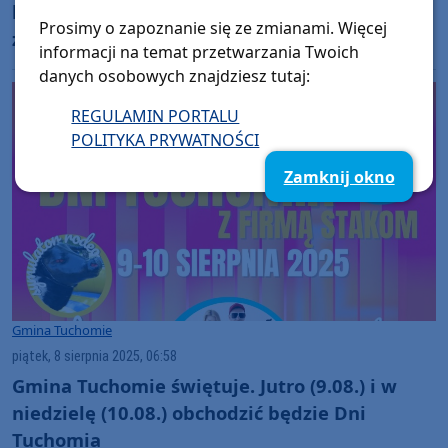
bytowskim. W czołowym zderzeniu osobówek
Prosimy o zapoznanie się ze zmianami. Więcej
zginął 25-latek (FOTO, AKTUALIZACJA)
informacji na temat przetwarzania Twoich
danych osobowych znajdziesz tutaj:
REGULAMIN PORTALU
POLITYKA PRYWATNOŚCI
Zamknij okno
Gmina Tuchomie
piątek, 8 sierpnia 2025, 06:58
Gmina Tuchomie świętuje. Jutro (9.08.) i w
niedzielę (10.08.) obchodzić będzie Dni
Tuchomia