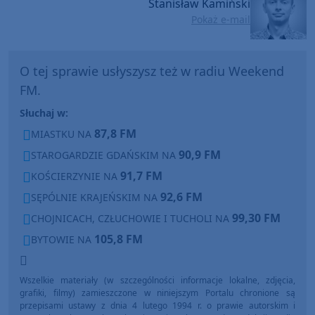
Stanisław Kamiński
Pokaż e-mail
O tej sprawie usłyszysz też w radiu Weekend
FM.
Słuchaj w:
87,8 FM
MIASTKU NA
90,9 FM
STAROGARDZIE GDAŃSKIM NA
91,7 FM
KOŚCIERZYNIE NA
92,6 FM
SĘPÓLNIE KRAJEŃSKIM NA
99,30 FM
CHOJNICACH, CZŁUCHOWIE I TUCHOLI NA
105,8 FM
BYTOWIE NA
Wszelkie materiały (w szczególności informacje lokalne, zdjęcia,
grafiki, filmy) zamieszczone w niniejszym Portalu chronione są
przepisami ustawy z dnia 4 lutego 1994 r. o prawie autorskim i