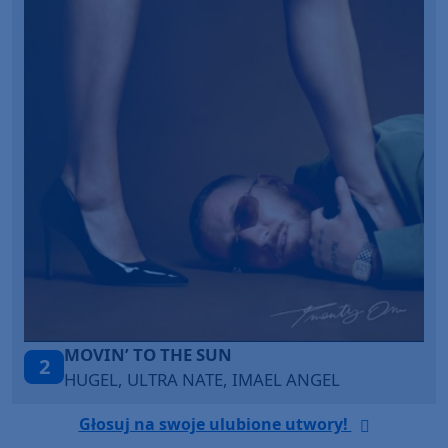
TAŃCZ!
3
BLETKA
Głosuj na swoje ulubione utwory!