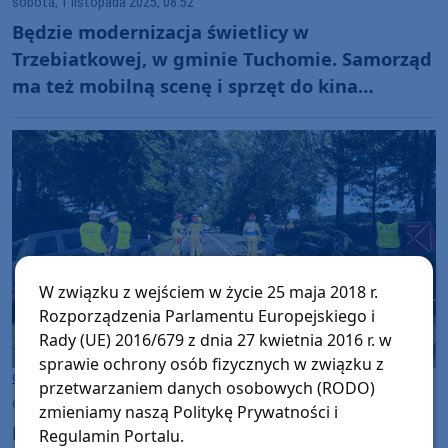
sobota, 1 listopada 2025, 08:52
Będzie modernizacja świetlicy w
Trzebiatkowej, w gminie Tuchomie. Samorząd
ma też mobilną scenę i sprzęt do kina
letniego
W związku z wejściem w życie 25 maja 2018 r.
Rozporządzenia Parlamentu Europejskiego i
Rady (UE) 2016/679 z dnia 27 kwietnia 2016 r. w
sprawie ochrony osób fizycznych w związku z
Gmina Tuchomie
przetwarzaniem danych osobowych (RODO)
czwartek, 25 września 2025, 14:36
5
zmieniamy naszą Politykę Prywatności i
Kolejny tragiczny wypadek w powiecie
Regulamin Portalu.