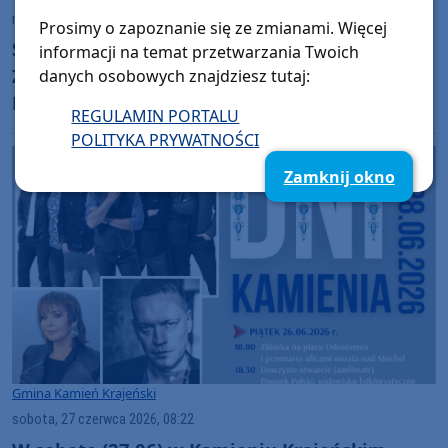
niedziela, 28 czerwca 2026, 08:26
Prosimy o zapoznanie się ze zmianami. Więcej
Są pieniądze na budowę ulicy Klasztornej w
informacji na temat przetwarzania Twoich
Zamartem w gminie Kamień Krajeński.
danych osobowych znajdziesz tutaj:
Pochodzą z listy rezerwowej
REGULAMIN PORTALU
POLITYKA PRYWATNOŚCI
Zamknij okno
Gmina Kamień Krajeński
sobota, 27 czerwca 2026, 08:22