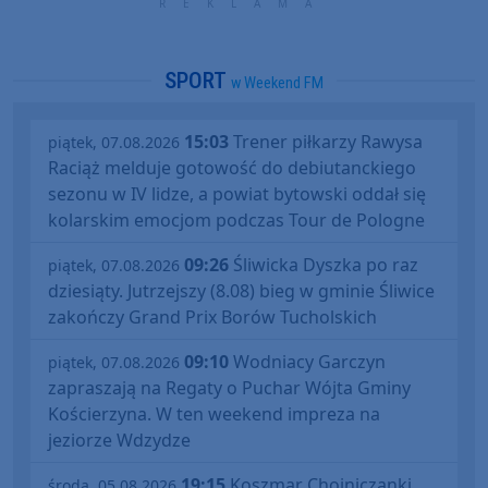
SPORT
w Weekend FM
15:03
Trener piłkarzy Rawysa
piątek, 07.08.2026
Raciąż melduje gotowość do debiutanckiego
sezonu w IV lidze, a powiat bytowski oddał się
kolarskim emocjom podczas Tour de Pologne
09:26
Śliwicka Dyszka po raz
piątek, 07.08.2026
dziesiąty. Jutrzejszy (8.08) bieg w gminie Śliwice
zakończy Grand Prix Borów Tucholskich
09:10
Wodniacy Garczyn
piątek, 07.08.2026
zapraszają na Regaty o Puchar Wójta Gminy
Kościerzyna. W ten weekend impreza na
jeziorze Wdzydze
19:15
Koszmar Chojniczanki
środa, 05.08.2026