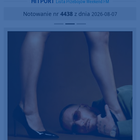
HITPORT
Lista Przebojów Weekend FM
Notowanie nr
4438
z dnia
2026-08-07