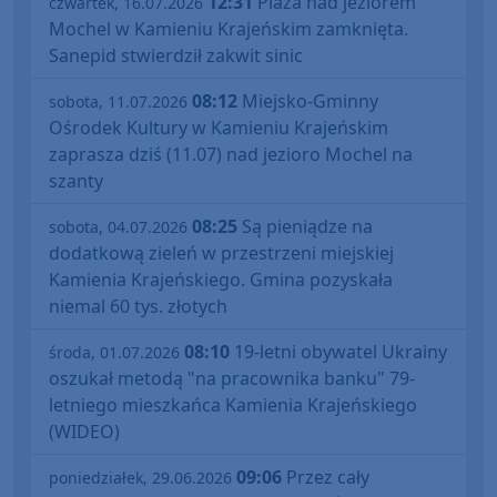
12:31
Plaża nad jeziorem
czwartek, 16.07.2026
Mochel w Kamieniu Krajeńskim zamknięta.
Sanepid stwierdził zakwit sinic
08:12
Miejsko-Gminny
sobota, 11.07.2026
Ośrodek Kultury w Kamieniu Krajeńskim
zaprasza dziś (11.07) nad jezioro Mochel na
szanty
08:25
Są pieniądze na
sobota, 04.07.2026
dodatkową zieleń w przestrzeni miejskiej
Kamienia Krajeńskiego. Gmina pozyskała
niemal 60 tys. złotych
08:10
19-letni obywatel Ukrainy
środa, 01.07.2026
oszukał metodą "na pracownika banku" 79-
letniego mieszkańca Kamienia Krajeńskiego
(WIDEO)
09:06
Przez cały
poniedziałek, 29.06.2026