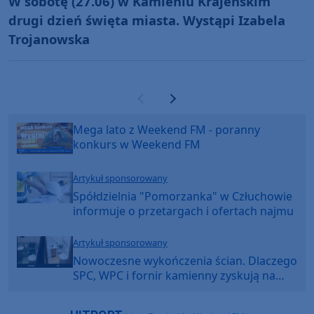
W sobotę (27.06) w Kamieniu Krajeńskim
drugi dzień święta miasta. Wystąpi Izabela
Trojanowska
Poprzednia strona
Następna strona
Mega lato z Weekend FM - poranny
konkurs w Weekend FM
Artykuł sponsorowany
Spółdzielnia "Pomorzanka" w Człuchowie
informuje o przetargach i ofertach najmu
Artykuł sponsorowany
Nowoczesne wykończenia ścian. Dlaczego
SPC, WPC i fornir kamienny zyskują na
popularności?