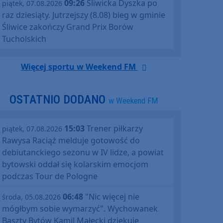
09:26
Śliwicka Dyszka po
piątek, 07.08.2026
raz dziesiąty. Jutrzejszy (8.08) bieg w gminie
Śliwice zakończy Grand Prix Borów
Tucholskich
Więcej sportu w Weekend FM
OSTATNIO DODANO
w Weekend FM
15:03
Trener piłkarzy
piątek, 07.08.2026
Rawysa Raciąż melduje gotowość do
debiutanckiego sezonu w IV lidze, a powiat
bytowski oddał się kolarskim emocjom
podczas Tour de Pologne
06:48
"Nic więcej nie
środa, 05.08.2026
mógłbym sobie wymarzyć". Wychowanek
Baszty Bytów Kamil Małecki dziękuje