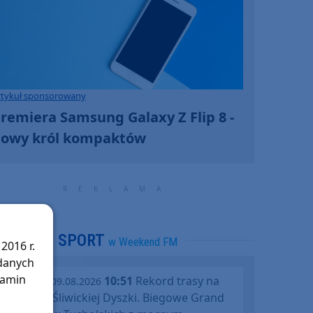
rtykuł sponsorowany
remiera Samsung Galaxy Z Flip 8 -
owy król kompaktów
SPORT
w Weekend FM
2016 r.
 danych
lamin
10:51
Rekord trasy na
niedziela, 09.08.2026
jubileusz Śliwickiej Dyszki. Biegowe Grand