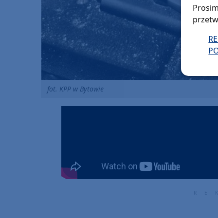
Prosim
przetw
R
PO
fot. KPP w Bytowie