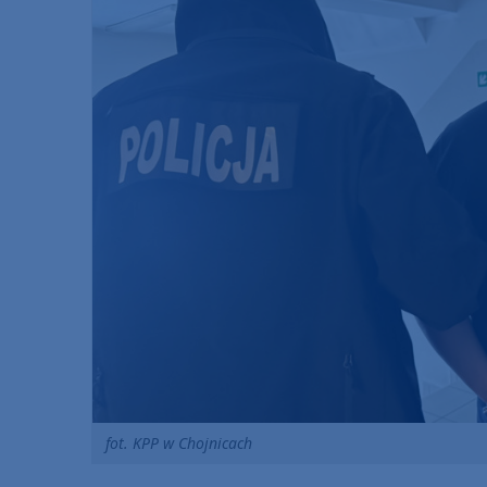
fot. KPP w Chojnicach