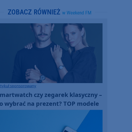
ZOBACZ RÓWNIEŻ
w Weekend FM
rtykuł sponsorowany
martwatch czy zegarek klasyczny –
o wybrać na prezent? TOP modele