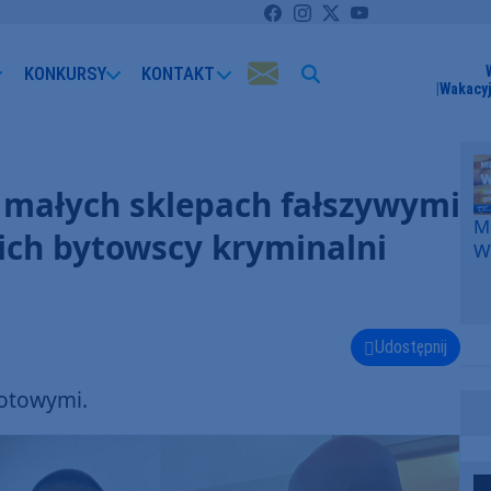
KONKURSY
KONTAKT
Wakacyj
w małych sklepach fałszywymi
Me
ich bytowscy kryminalni
W
F
p
k
W
Udostępnij
F
łotowymi.