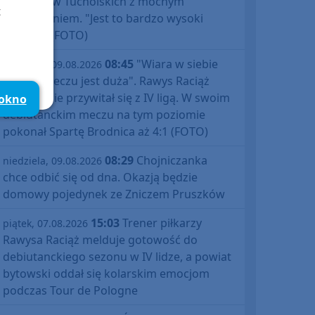
Prix Borów Tucholskich z mocnym
t
zakończeniem. "Jest to bardzo wysoki
poziom" (FOTO)
08:45
"Wiara w siebie
niedziela, 09.08.2026
po tym meczu jest duża". Rawys Raciąż
znakomicie przywitał się z IV ligą. W swoim
 okno
debiutanckim meczu na tym poziomie
pokonał Spartę Brodnica aż 4:1 (FOTO)
08:29
Chojniczanka
niedziela, 09.08.2026
chce odbić się od dna. Okazją będzie
domowy pojedynek ze Zniczem Pruszków
15:03
Trener piłkarzy
piątek, 07.08.2026
Rawysa Raciąż melduje gotowość do
debiutanckiego sezonu w IV lidze, a powiat
bytowski oddał się kolarskim emocjom
podczas Tour de Pologne