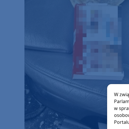
W zwią
Parlam
w spra
osobow
Portal