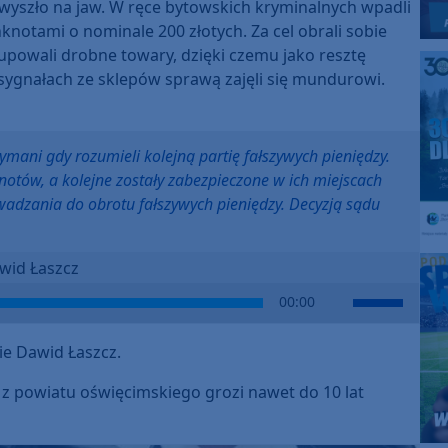
 wyszło na jaw. W ręce bytowskich kryminalnych wpadli
knotami o nominale 200 złotych. Za cel obrali sobie
upowali drobne towary, dzięki czemu jako resztę
sygnałach ze sklepów sprawą zajęli się mundurowi.
zymani gdy rozumieli kolejną partię fałszywych pieniędzy.
knotów, a kolejne zostały zabezpieczone w ich miejscach
owadzania do obrotu fałszywych pieniędzy. Decyzją sądu
wid Łaszcz
Use
00:00
Up/Down
Arrow
e Dawid Łaszcz.
keys
to
 z powiatu oświęcimskiego grozi nawet do 10 lat
increase
or