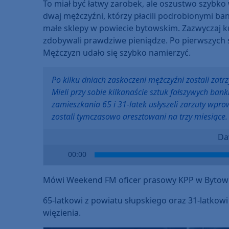
To miał być łatwy zarobek, ale oszustwo szybko
dwaj mężczyźni, którzy płacili podrobionymi ban
małe sklepy w powiecie bytowskim. Zazwyczaj k
zdobywali prawdziwe pieniądze. Po pierwszych 
Mężczyzn udało się szybko namierzyć.
Po kilku dniach zaskoczeni mężczyźni zostali zatr
Mieli przy sobie kilkanaście sztuk fałszywych ban
zamieszkania 65 i 31-latek usłyszeli zarzuty wpr
zostali tymczasowo aresztowani na trzy miesiące.
Da
Audio
00:00
Player
Mówi Weekend FM oficer prasowy KPP w Bytowi
65-latkowi z powiatu słupskiego oraz 31-latkowi
więzienia.