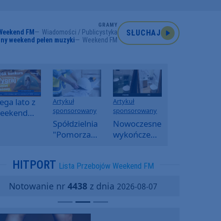
GRAMY
Weekend FM
Wiadomości / Publicystyka
SŁUCHAJ
ny weekend pełen muzyki
Weekend FM
ga lato z
Artykuł
Artykuł
sponsorowany
sponsorowany
eekend
M -
Spółdzielnia
Nowoczesne
oranny
"Pomorzanka"
wykończenia
onkurs w
w
ścian.
eekend
Człuchowie
Dlaczego
HITPORT
Lista Przebojów Weekend FM
M
informuje o
SPC, WPC i
przetargach
fornir
Notowanie nr
4438
z dnia
2026-08-07
i ofertach
kamienny
najmu
zyskują na
popularności?