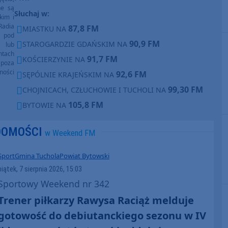
ne są
Słuchaj w:
kim i
Radia
87,8 FM
MIASTKU NA
e pod
90,9 FM
STAROGARDZIE GDAŃSKIM NA
e lub
ntach
91,7 FM
KOŚCIERZYNIE NA
poza
ności
92,6 FM
SĘPÓLNIE KRAJEŃSKIM NA
99,30 FM
CHOJNICACH, CZŁUCHOWIE I TUCHOLI NA
105,8 FM
BYTOWIE NA
DOMOŚCI
w Weekend FM
Sport
Gmina Tuchola
Powiat Bytowski
piątek, 7 sierpnia 2026, 15:03
Sportowy Weekend nr 342
Trener piłkarzy Rawysa Raciąż melduje
gotowość do debiutanckiego sezonu w IV