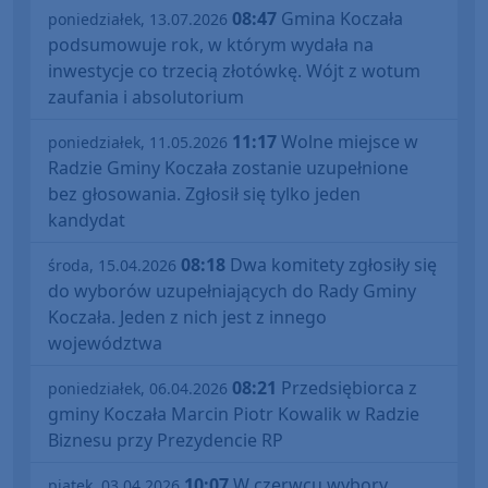
08:47
Gmina Koczała
poniedziałek, 13.07.2026
podsumowuje rok, w którym wydała na
inwestycje co trzecią złotówkę. Wójt z wotum
zaufania i absolutorium
11:17
Wolne miejsce w
poniedziałek, 11.05.2026
Radzie Gminy Koczała zostanie uzupełnione
bez głosowania. Zgłosił się tylko jeden
kandydat
08:18
Dwa komitety zgłosiły się
środa, 15.04.2026
do wyborów uzupełniających do Rady Gminy
Koczała. Jeden z nich jest z innego
województwa
08:21
Przedsiębiorca z
poniedziałek, 06.04.2026
gminy Koczała Marcin Piotr Kowalik w Radzie
Biznesu przy Prezydencie RP
10:07
W czerwcu wybory
piątek, 03.04.2026