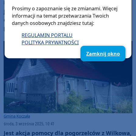
piątek, 26 września 2025, 11:19
Prosimy o zapoznanie się ze zmianami. Więcej
Jutro (27.09) w Wilkowie, w gminie Koczała,
informacji na temat przetwarzania Twoich
odbędzie się festyn charytatywny na rzecz
danych osobowych znajdziesz tutaj:
pogorzelców
REGULAMIN PORTALU
POLITYKA PRYWATNOŚCI
Zamknij okno
Gmina Koczała
środa, 3 września 2025, 10:41
Jest akcja pomocy dla pogorzelców z Wilkowa,