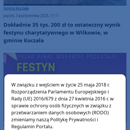
Gmina Koczała
piątek, 3 października 2025, 11:11
Dokładnie 35 tys. 200 zł to ostateczny wynik
festynu charytatywnego w Wilkowie, w
gminie Koczała
W związku z wejściem w życie 25 maja 2018 r.
Rozporządzenia Parlamentu Europejskiego i
Rady (UE) 2016/679 z dnia 27 kwietnia 2016 r. w
sprawie ochrony osób fizycznych w związku z
przetwarzaniem danych osobowych (RODO)
zmieniamy naszą Politykę Prywatności i
Gmina Koczała
Regulamin Portalu.