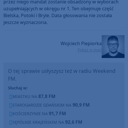
przez niego mandat zostanie obsadzony w wyborach
uzupełniających w okręgu nr 1. Ten obejmuje część
Bielska, Potoki i Bryle. Data głosowania nie została
jeszcze wyznaczona.
Wojciech Piepiorka
Pokaż e-mail
O tej sprawie usłyszysz też w radiu Weekend
FM.
Słuchaj w:
87,8 FM
MIASTKU NA
90,9 FM
STAROGARDZIE GDAŃSKIM NA
91,7 FM
KOŚCIERZYNIE NA
92,6 FM
SĘPÓLNIE KRAJEŃSKIM NA