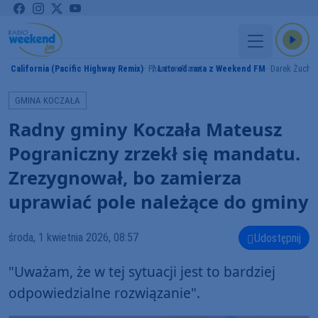
California (Pacific Highway Remix)
Phantom Planet
Lato od rana z Weekend FM
Darek Żucho
MY
GMINA KOCZAŁA
Radny gminy Koczała Mateusz
Pograniczny zrzekł się mandatu.
Zrezygnował, bo zamierza
uprawiać pole należące do gminy
środa, 1 kwietnia 2026, 08:57
Udostępnij
"Uważam, że w tej sytuacji jest to bardziej
odpowiedzialne rozwiązanie".