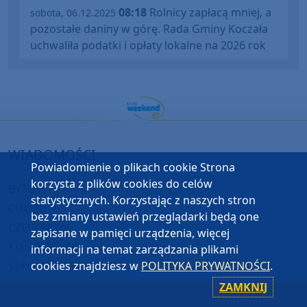
08:18
Rolnicy zapłacą mniej, a
sobota, 06.12.2025
pozostałe daniny w górę. Rada Gminy Koczała
uchwaliła podatki i opłaty lokalne na 2026 rok
WIADOMOŚCI
Powiadomienie o plikach cookie Strona
korzysta z plików cookies do celów
BYTÓW
statystycznych. Korzystając z naszych stron
CHOJNICE
bez zmiany ustawień przeglądarki będą one
CZŁUCHÓW
zapisane w pamięci urządzenia, więcej
KOŚCIERZYNA
informacji na temat zarządzania plikami
cookies znajdziesz w
POLITYKA PRYWATNOŚCI
.
SĘPÓLNO KRAJEŃSKIE
STAROGARD GDAŃSKI
ZAMKNIJ
TUCHOLA