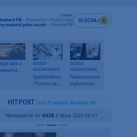
GRAMY
Weekend FM
Wiadomości / Publicystyka
SŁUCHAJ
ny weekend pełen muzyki
Weekend FM
ga lato z
Artykuł
Artykuł
sponsorowany
sponsorowany
eekend
M -
Spółdzielnia
Nowoczesne
oranny
"Pomorzanka"
wykończenia
onkurs w
w
ścian.
eekend
Człuchowie
Dlaczego
HITPORT
Lista Przebojów Weekend FM
M
informuje o
SPC, WPC i
przetargach
fornir
Notowanie nr
4438
z dnia
2026-08-07
i ofertach
kamienny
najmu
zyskują na
popularności?