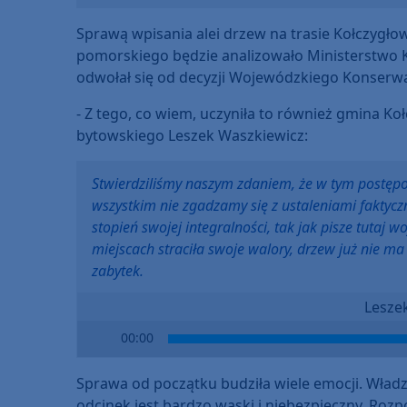
Sprawą wpisania alei drzew na trasie Kołczygł
pomorskiego będzie analizowało Ministerstwo K
odwołał się od decyzji Wojewódzkiego Konserw
- Z tego, co wiem, uczyniła to również gmina 
bytowskiego Leszek Waszkiewicz:
Stwierdziliśmy naszym zdaniem, że w tym postępo
wszystkim nie zgadzamy się z ustaleniami faktycz
stopień swojej integralności, tak jak pisze tutaj
miejscach straciła swoje walory, drzew już nie m
zabytek.
Lesze
Audio
00:00
Player
Sprawa od początku budziła wiele emocji. Wład
odcinek jest bardzo wąski i niebezpieczny. Rozp