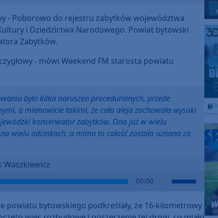
owy - Poborowo do rejestru zabytków województwa
ultury i Dziedzictwa Narodowego. Powiat bytowski
atora Zabytków.
Kołczygłowy - mówi Weekend FM starosta powiatu
waniu było kilka naruszeń proceduralnych, przede
nymi, a mianowicie takimi, że cała aleja zachowała wysoki
 wojewódzki konserwator zabytków. Ona już w wielu
a na wielu odcinkach, a mimo to całość została uznana za
k Waszkiewicz
Use
00:00
Up/Down
Arrow
ze powiatu bytowskiego podkreślały, że 16-kilometrowy
keys
oczęto więc rozbudowę i poszerzenie tej drogi, co miało