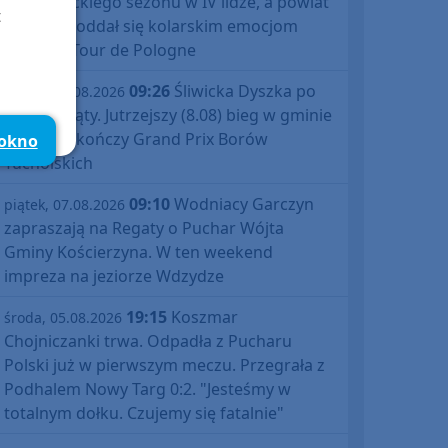
debiutanckiego sezonu w IV lidze, a powiat
t
bytowski oddał się kolarskim emocjom
podczas Tour de Pologne
09:26
Śliwicka Dyszka po
piątek, 07.08.2026
raz dziesiąty. Jutrzejszy (8.08) bieg w gminie
Śliwice zakończy Grand Prix Borów
 okno
Tucholskich
09:10
Wodniacy Garczyn
piątek, 07.08.2026
zapraszają na Regaty o Puchar Wójta
Gminy Kościerzyna. W ten weekend
impreza na jeziorze Wdzydze
19:15
Koszmar
środa, 05.08.2026
Chojniczanki trwa. Odpadła z Pucharu
Polski już w pierwszym meczu. Przegrała z
Podhalem Nowy Targ 0:2. "Jesteśmy w
totalnym dołku. Czujemy się fatalnie"