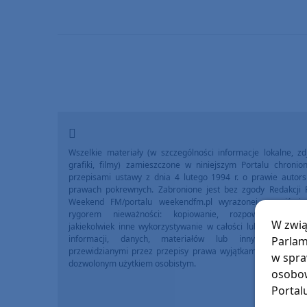
Wszelkie materiały (w szczególności informacje lokalne, zdj
grafiki, filmy) zamieszczone w niniejszym Portalu chronio
przepisami ustawy z dnia 4 lutego 1994 r. o prawie autors
prawach pokrewnych. Zabronione jest bez zgody Redakcji 
Weekend FM/portalu weekendfm.pl wyrażonej na piśmi
rygorem nieważności: kopiowanie, rozpowszechniani
W zwią
jakiekolwiek inne wykorzystywanie w całości lub we fragme
informacji, danych, materiałów lub innych treści 
Parlam
przewidzianymi przez przepisy prawa wyjątkami, w szczegól
w spra
dozwolonym użytkiem osobistym.
osobow
Portal