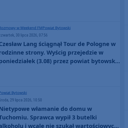
wyścigu to jest taka magia"
Rozmowy w Weekend FM
Powiat Bytowski
czwartek, 30 lipca 2026, 07:56
Czesław Lang ściągnął Tour de Pologne w
rodzinne strony. Wyścig przejedzie w
poniedziałek (3.08) przez powiat bytowski.
"To dla mnie sentymentalny etap"
(ROZMOWA)
Powiat Bytowski
środa, 29 lipca 2026, 10:50
Nietypowe włamanie do domu w
Tuchomiu. Sprawca wypił 3 butelki
alkoholu i wcale nie szukał wartościowych