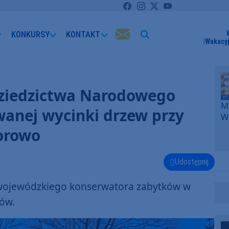
KONKURSY
KONTAKT
Wakacyj
Dziedzictwa Narodowego
Me
wanej wycinki drzew przy
W
F
orowo
p
k
W
Udostępnij
F
i wojewódzkiego konserwatora zabytków w
ków.