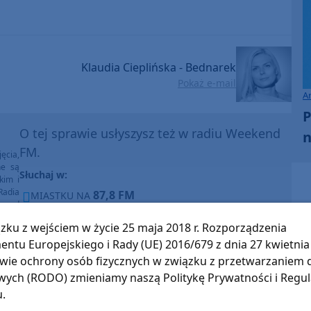
Klaudia Cieplińska - Bednarek
Pokaż e-mail
A
P
O tej sprawie usłyszysz też w radiu Weekend
n
FM.
ęcia,
ne są
Słuchaj w:
kim i
Radia
87,8 FM
MIASTKU NA
e pod
90,9 FM
STAROGARDZIE GDAŃSKIM NA
e lub
zku z wejściem w życie 25 maja 2018 r. Rozporządzenia
ntach
91,7 FM
KOŚCIERZYNIE NA
poza
entu Europejskiego i Rady (UE) 2016/679 z dnia 27 kwietnia 
ności
92,6 FM
SĘPÓLNIE KRAJEŃSKIM NA
wie ochrony osób fizycznych w związku z przetwarzaniem
ych (RODO) zmieniamy naszą Politykę Prywatności i Regu
99,30 FM
CHOJNICACH, CZŁUCHOWIE I TUCHOLI NA
u.
105,8 FM
BYTOWIE NA