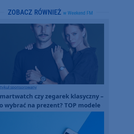
ZOBACZ RÓWNIEŻ
w Weekend FM
rtykuł sponsorowany
martwatch czy zegarek klasyczny –
o wybrać na prezent? TOP modele