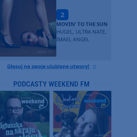
3
LEGENDARY LOVERS
(SAVE ME)
KATY PERRY & CHIEF
KEEF
Głosuj na swoje ulubione utwory!
PODCASTY WEEKEND FM