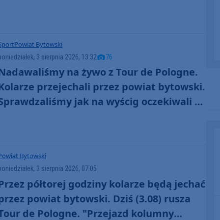
pierwszym etapie Tour de Pologne (FOTO)
Sport
Powiat Bytowski
poniedziałek, 3 sierpnia 2026, 13:32
76
Nadawaliśmy na żywo z Tour de Pologne.
Kolarze przejechali przez powiat bytowski.
Sprawdzaliśmy jak na wyścig oczekiwali w
Bytowie i Kołczygłowach. "Cały kolarski
świat na nas patrzy" (RELACJE, FOTO)
Powiat Bytowski
poniedziałek, 3 sierpnia 2026, 07:05
Przez półtorej godziny kolarze będą jechać
przez powiat bytowski. Dziś (3.08) rusza
Tour de Pologne. "Przejazd kolumny