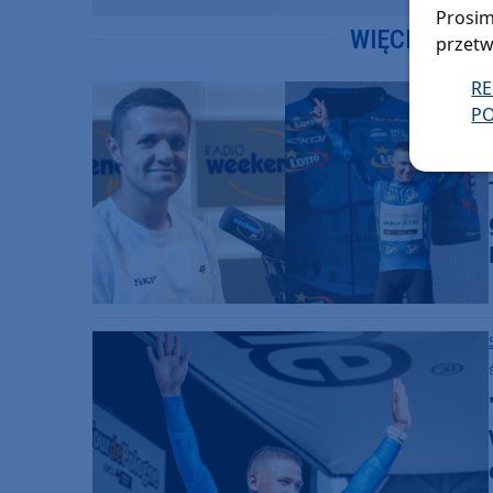
Prosim
WIĘCEJ WIA
przetw
R
PO