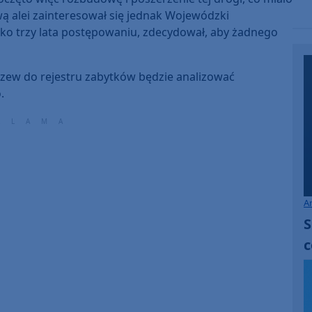
to
ą alei zainteresował się jednak Wojewódzki
increase
sko trzy lata postępowaniu, zdecydował, aby żadnego
or
decrease
volume.
zew do rejestru zabytków będzie analizować
.
A
S
c