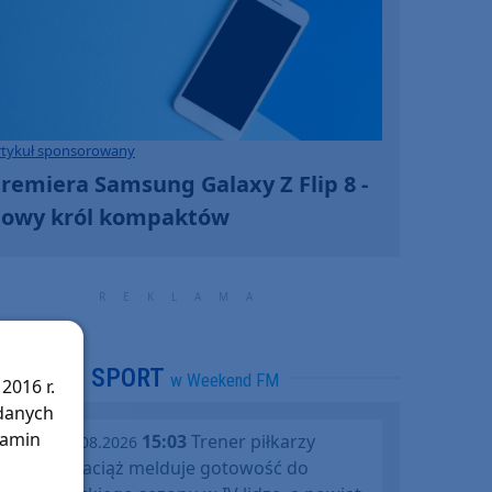
rtykuł sponsorowany
remiera Samsung Galaxy Z Flip 8 -
owy król kompaktów
SPORT
w Weekend FM
2016 r.
 danych
lamin
15:03
Trener piłkarzy
piątek, 07.08.2026
Rawysa Raciąż melduje gotowość do