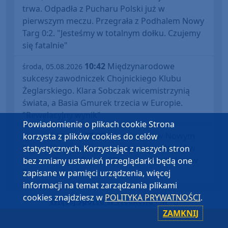
trwa. Odpadła z Pucharu Polski już w
pierwszym meczu. Przegrała z Podhalem Nowy
Targ 0:2. "Jesteśmy w totalnym dołku. Czujemy
się fatalnie"
10:42
Międzynarodowe
środa, 05.08.2026
sukcesy zawodniczek Chojnickiego Klubu
Żeglarskiego. Klara Sobczak wicemistrzynią
świata, a Basia Gmurek trzecia w Europie.
"Rewelacyjny wynik"
Powiadomienie o plikach cookie Strona
07:25
Po nokaucie w Nowym
korzysta z plików cookies do celów
środa, 05.08.2026
Sączu, Chojniczanka spróbuje się podnieść w
statystycznych. Korzystając z naszych stron
Nowym Targu. Dziś (5.08) mecz z Podhalem w
bez zmiany ustawień przeglądarki będą one
Pucharze Polski
zapisane w pamięci urządzenia, więcej
informacji na temat zarządzania plikami
cookies znajdziesz w
POLITYKA PRYWATNOŚCI
.
Więcej sportu w Weekend FM
ZAMKNIJ