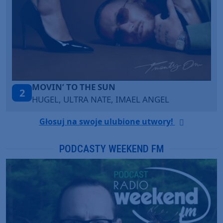
IN’ TO THE SUN
ITEPE 
3
EL, ULTRA NATE, IMAEL ANGEL
SANAH
Głosuj na swoje ulubione utwory!
PODCASTY WEEKEND FM