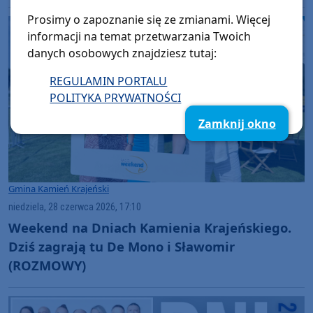
Prosimy o zapoznanie się ze zmianami. Więcej
informacji na temat przetwarzania Twoich
danych osobowych znajdziesz tutaj:
REGULAMIN PORTALU
POLITYKA PRYWATNOŚCI
Zamknij okno
Gmina Kamień Krajeński
niedziela, 28 czerwca 2026, 17:10
Weekend na Dniach Kamienia Krajeńskiego.
Dziś zagrają tu De Mono i Sławomir
(ROZMOWY)