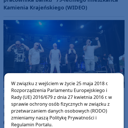
Kamienia Krajeńskiego (WIDEO)
W związku z wejściem w życie 25 maja 2018 r.
Rozporządzenia Parlamentu Europejskiego i
Gmina Kamień Krajeński
Rady (UE) 2016/679 z dnia 27 kwietnia 2016 r. w
poniedziałek, 29 czerwca 2026, 09:06
20
sprawie ochrony osób fizycznych w związku z
Przez cały weekend trwały w Kamieniu
przetwarzaniem danych osobowych (RODO)
Krajeńskim huczne obchody święta miasta
zmieniamy naszą Politykę Prywatności i
(FOTO, RELACJA)
Regulamin Portalu.