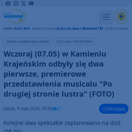
Och I Ach
Sylwia Grzeszczak
Lato od rana z Weekend FM
Darek Żuchowicz
GRAMY
GMINA KAMIEŃ KRAJEŃSKI
KULTURA I ROZRYWKA
Wczoraj (07.05) w Kamieniu
Krajeńskim odbyły się dwa
pierwsze, premierowe
przedstawienia musicalu "Po
drugiej stronie lustra" (FOTO)
piątek, 8 maja 2026, 09:56
21
Udostępnij
Kolejne dwa spektakle zaplanowano na dziś
(08.05).