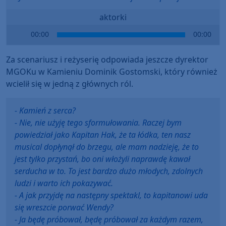
aktorki
Audio
00:00
00:00
Player
Za scenariusz i reżyserię odpowiada jeszcze dyrektor
MGOKu w Kamieniu Dominik Gostomski, który również
wcielił się w jedną z głównych ról.
- Kamień z serca?
- Nie, nie użyję tego sformułowania. Raczej bym
powiedział jako Kapitan Hak, że ta łódka, ten nasz
musical dopłynął do brzegu, ale mam nadzieję, że to
jest tylko przystań, bo oni włożyli naprawdę kawał
serducha w to. To jest bardzo dużo młodych, zdolnych
ludzi i warto ich pokazywać.
- A jak przyjdę na następny spektakl, to kapitanowi uda
się wreszcie porwać Wendy?
- Ja będę próbował, będę próbował za każdym razem,