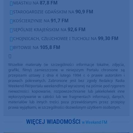
87,8 FM
MIASTKU NA
90,9 FM
STAROGARDZIE GDAŃSKIM NA
91,7 FM
KOŚCIERZYNIE NA
92,6 FM
SĘPÓLNIE KRAJEŃSKIM NA
99,30 FM
CHOJNICACH, CZŁUCHOWIE I TUCHOLI NA
105,8 FM
BYTOWIE NA
Wszelkie materiały (w szczególności informacje lokalne, zdjęcia,
grafiki, filmy) zamieszczone w niniejszym Portalu chronione są
przepisami ustawy z dnia 4 lutego 1994 r. o prawie autorskim i
prawach pokrewnych. Zabronione jest bez zgody Redakcji Radia
Weekend FM/portalu weekendfm.pl wyrażonej na piśmie pod rygorem
nieważności: kopiowanie, rozpowszechnianie lub jakiekolwiek inne
wykorzystywanie w całości lub we fragmentach informacji, danych,
materiałów lub innych treści poza przewidzianymi przez przepisy
prawa wyjątkami, w szczególności dozwolonym użytkiem osobistym.
WIĘCEJ WIADOMOŚCI
w Weekend FM