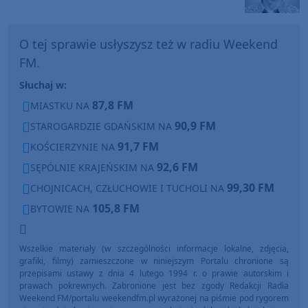
O tej sprawie usłyszysz też w radiu Weekend
FM.
Słuchaj w:
87,8 FM
MIASTKU NA
90,9 FM
STAROGARDZIE GDAŃSKIM NA
91,7 FM
KOŚCIERZYNIE NA
92,6 FM
SĘPÓLNIE KRAJEŃSKIM NA
99,30 FM
CHOJNICACH, CZŁUCHOWIE I TUCHOLI NA
105,8 FM
BYTOWIE NA
Wszelkie materiały (w szczególności informacje lokalne, zdjęcia,
grafiki, filmy) zamieszczone w niniejszym Portalu chronione są
przepisami ustawy z dnia 4 lutego 1994 r. o prawie autorskim i
prawach pokrewnych. Zabronione jest bez zgody Redakcji Radia
Weekend FM/portalu weekendfm.pl wyrażonej na piśmie pod rygorem