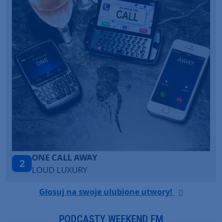
Talk To You
3
ANOTR ft. 54 Ultra
Głosuj na swoje ulubione utwory!
PODCASTY WEEKEND FM