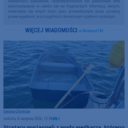
nieważności: kopiowanie, rozpowszechnianie lub jakiekolwiek inne
wykorzystywanie w całości lub we fragmentach informacji, danych,
materiałów lub innych treści poza przewidzianymi przez przepisy
prawa wyjątkami, w szczególności dozwolonym użytkiem osobistym.
WIĘCEJ WIADOMOŚCI
w Weekend FM
Gmina Chojnice
sobota, 8 sierpnia 2026, 12:38
4
Strażacy wyciągnęli z wody wędkarza, którego