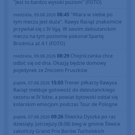
"Jest to bardzo wysoki poziom" (FOTO)
08:45
"Wiara w siebie po
niedziela, 09.08.2026
tym meczu jest duża". Rawys Raciąż znakomicie
przywitał się z IV ligą. W swoim debiutanckim
meczu na tym poziomie pokonał Spartę
Brodnica aż 4:1 (FOTO)
08:29
Chojniczanka chce
niedziela, 09.08.2026
odbić się od dna. Okazją będzie domowy
pojedynek ze Zniczem Pruszków
15:03
Trener piłkarzy Rawysa
piątek, 07.08.2026
Raciąż melduje gotowość do debiutanckiego
sezonu w IV lidze, a powiat bytowski oddał się
kolarskim emocjom podczas Tour de Pologne
09:26
Śliwicka Dyszka po raz
piątek, 07.08.2026
dziesiąty. Jutrzejszy (8.08) bieg w gminie Śliwice
zakończy Grand Prix Borów Tucholskich