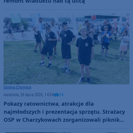
remont wiaduktu nad tą ulicą
Gmina Chojnice
niedziela, 26 lipca 2026, 14:54
14
Pokazy ratownictwa, atrakcje dla
najmłodszych i prezentacja sprzętu. Strażacy
OSP w Charzykowach zorganizowali piknik
nad jeziorem (FOTO)