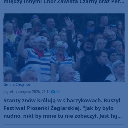
między innymi Chór Zawisza Czarny oraz Perły
i Łotry
Gmina Chojnice
piątek, 7 sierpnia 2026, 21:15
50
Szanty znów królują w Charzykowach. Ruszył
Festiwal Piosenki Żeglarskiej. "Jak by było
nudno, nikt by mnie tu nie zobaczył. Jest fajna
atmosfera, fajna zabawa" (FOTO)