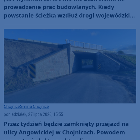
prowadzenie prac budowlanych. Kiedy
powstanie ścieżka wzdłuż drogi wojewódzkiej
nr 212 w gminie Chojnice?
Chojnice
Gmina Chojnice
poniedziałek, 27 lipca 2026, 15:55
Przez tydzień będzie zamknięty przejazd na
ulicy Angowickiej w Chojnicach. Powodem