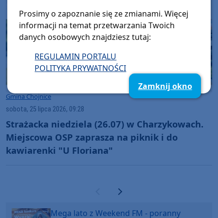
Prosimy o zapoznanie się ze zmianami. Więcej
informacji na temat przetwarzania Twoich
danych osobowych znajdziesz tutaj:
REGULAMIN PORTALU
POLITYKA PRYWATNOŚCI
Zamknij okno
Gmina Chojnice
sobota, 25 lipca 2026, 09:28
Strażacka niedziela (26.07) w Charzykowach.
Miejscowa OSP zaprasza na piknik i do
kawiarenki "U Floriana"
Poprzednia strona
Następna strona
Mega lato z Weekend FM - poranny