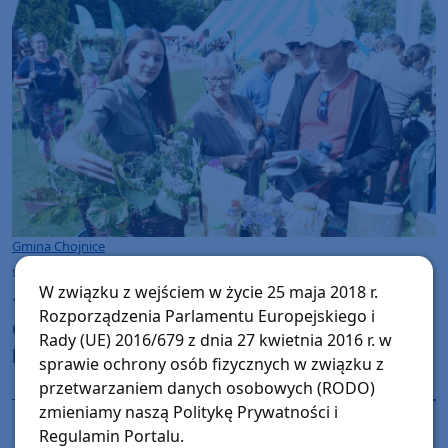
Gmina Chojnice
sobota, 25 lipca 2026, 12:49
38
W związku z wejściem w życie 25 maja 2018 r.
17 edycja Jarmarku Ekoturystycznego "Czym
Rozporządzenia Parlamentu Europejskiego i
Chata Bogata". Na imprezie w Charzykowach
Rady (UE) 2016/679 z dnia 27 kwietnia 2016 r. w
było sporo atrakcji przyrodniczych (FOTO)
sprawie ochrony osób fizycznych w związku z
przetwarzaniem danych osobowych (RODO)
zmieniamy naszą Politykę Prywatności i
Regulamin Portalu.