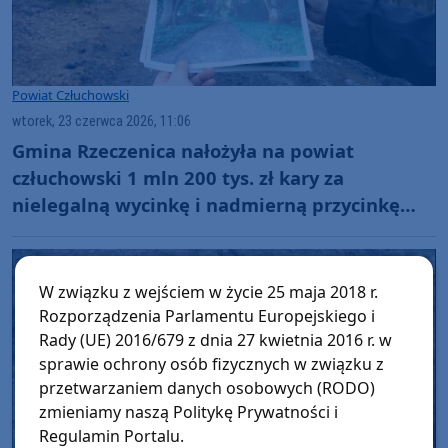
Powiat Człuchowski
wtorek, 23 czerwca 2026, 11:06
Gmina Rzeczenica nałożyła na powiat
człuchowski 1 mln 200 tys. zł kary za
nielegalną wycinkę i nadmierną przycinkę
drzew w Grodzisku
W związku z wejściem w życie 25 maja 2018 r.
Rozporządzenia Parlamentu Europejskiego i
Rady (UE) 2016/679 z dnia 27 kwietnia 2016 r. w
sprawie ochrony osób fizycznych w związku z
przetwarzaniem danych osobowych (RODO)
zmieniamy naszą Politykę Prywatności i
Regulamin Portalu.