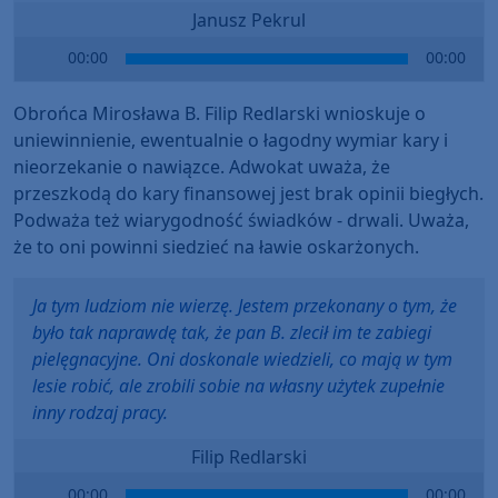
Janusz Pekrul
Audio
00:00
00:00
Player
Obrońca Mirosława B. Filip Redlarski wnioskuje o
uniewinnienie, ewentualnie o łagodny wymiar kary i
nieorzekanie o nawiązce. Adwokat uważa, że
przeszkodą do kary finansowej jest brak opinii biegłych.
Podważa też wiarygodność świadków - drwali. Uważa,
że to oni powinni siedzieć na ławie oskarżonych.
Ja tym ludziom nie wierzę. Jestem przekonany o tym, że
było tak naprawdę tak, że pan B. zlecił im te zabiegi
pielęgnacyjne. Oni doskonale wiedzieli, co mają w tym
lesie robić, ale zrobili sobie na własny użytek zupełnie
inny rodzaj pracy.
Filip Redlarski
Audio
00:00
00:00