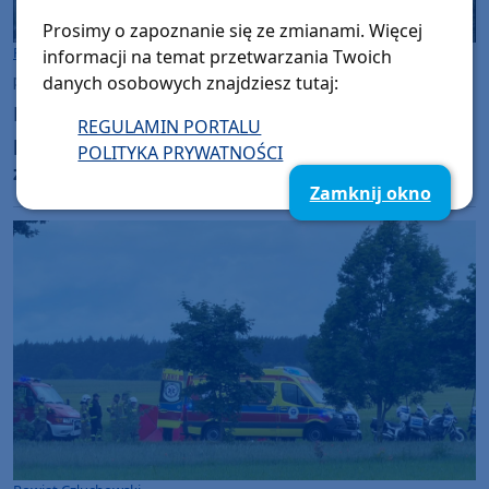
Prosimy o zapoznanie się ze zmianami. Więcej
Powiat Człuchowski
informacji na temat przetwarzania Twoich
danych osobowych znajdziesz tutaj:
piątek, 19 czerwca 2026, 08:20
Prawie siedem i pół roku po śmiertelnym
REGULAMIN PORTALU
potrąceniu rowerzystki z gminy Człuchów
POLITYKA PRYWATNOŚCI
zapadł wyrok. Mieszkaniec Konina skazany
Zamknij okno