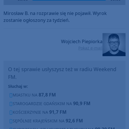
Player
Mirosław B. na rozprawie się nie pojawił. Wyrok
zostanie ogłoszony za tydzień.
Wojciech Piepiorka
Pokaż e-mail
O tej sprawie usłyszysz też w radiu Weekend
FM.
Słuchaj w:
87,8 FM
MIASTKU NA
90,9 FM
STAROGARDZIE GDAŃSKIM NA
91,7 FM
KOŚCIERZYNIE NA
92,6 FM
SĘPÓLNIE KRAJEŃSKIM NA