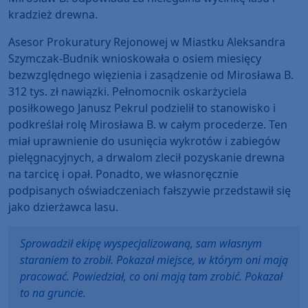
kradzież drewna.
Asesor Prokuratury Rejonowej w Miastku Aleksandra
Szymczak-Budnik wnioskowała o osiem miesięcy
bezwzględnego więzienia i zasądzenie od Mirosława B.
312 tys. zł nawiązki. Pełnomocnik oskarżyciela
posiłkowego Janusz Pekrul podzielił to stanowisko i
podkreślał rolę Mirosława B. w całym procederze. Ten
miał uprawnienie do usunięcia wykrotów i zabiegów
pielęgnacyjnych, a drwalom zlecił pozyskanie drewna
na tarcicę i opał. Ponadto, we własnoręcznie
podpisanych oświadczeniach fałszywie przedstawił się
jako dzierżawca lasu.
Sprowadził ekipę wyspecjalizowaną, sam własnym
staraniem to zrobił. Pokazał miejsce, w którym oni mają
pracować. Powiedział, co oni mają tam zrobić. Pokazał
to na gruncie.