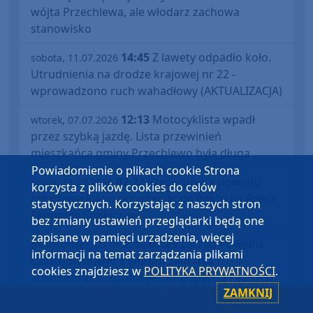
wójta Przechlewa, ale włodarz zachowa
stanowisko
14:45
Z lawety odpadło koło.
sobota, 11.07.2026
Utrudnienia na drodze krajowej nr 22 -
wprowadzono ruch wahadłowy (AKTUALIZACJA)
12:13
Motocyklista wpadł
wtorek, 07.07.2026
przez szybką jazdę. Lista przewinień
mieszkańca gminy Przechlewo była długa
Powiadomienie o plikach cookie Strona
07:22
Sześć gmin z powiatu
środa, 01.07.2026
korzysta z plików cookies do celów
człuchowskiego przystąpiło do Paktu na Rzecz
statystycznych. Korzystając z naszych stron
Ekonomii Społecznej
bez zmiany ustawień przeglądarki będą one
zapisane w pamięci urządzenia, więcej
07:49
Zarząd Powiatu
poniedziałek, 29.06.2026
informacji na temat zarządzania plikami
Człuchowskiego z wotum zaufania i
cookies znajdziesz w
POLITYKA PRYWATNOŚCI
.
absolutorium. Zdobył je bez poparcia radnych
ZAMKNIJ
PiS