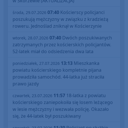
w Skorzewie (AKTUALIZACJA)
07:40
Kościerscy policjanci
środa, 29.07.2026
poszukują mężczyzny w związku z kradzieżą
roweru. Jednoślad zniknął w Kościerzynie
07:40
Dwóch poszukiwanych
wtorek, 28.07.2026
zatrzymanych przez kościerskich policjantów.
52-latek miał do odsiedzenia dwa lata
13:13
Mieszkanka
poniedziałek, 27.07.2026
powiatu kościerskiego kompletnie pijana
prowadziła samochód. 44-latka już straciła
prawo jazdy
11:57
18-latka z powiatu
czwartek, 23.07.2026
kościerskiego zaniepokoiła się losem leżącego
w lesie mężczyzny i wezwała policję. Okazało
się, że 44-latek był poszukiwany
11:30
Policjant po służbie
czwartek, 23.07.2026