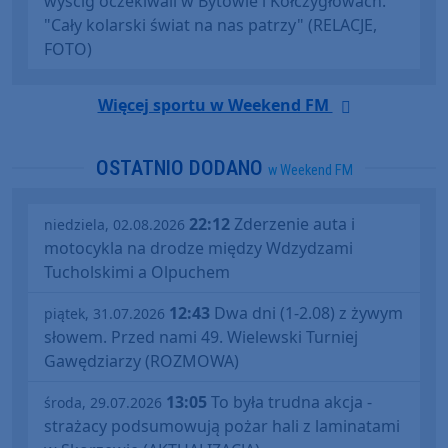
wyścig oczekiwali w Bytowie i Kołczygłowach.
"Cały kolarski świat na nas patrzy" (RELACJE,
FOTO)
Więcej sportu w Weekend FM
OSTATNIO DODANO
w Weekend FM
22:12
Zderzenie auta i
niedziela, 02.08.2026
motocykla na drodze między Wdzydzami
Tucholskimi a Olpuchem
12:43
Dwa dni (1-2.08) z żywym
piątek, 31.07.2026
słowem. Przed nami 49. Wielewski Turniej
Gawędziarzy (ROZMOWA)
13:05
To była trudna akcja -
środa, 29.07.2026
strażacy podsumowują pożar hali z laminatami