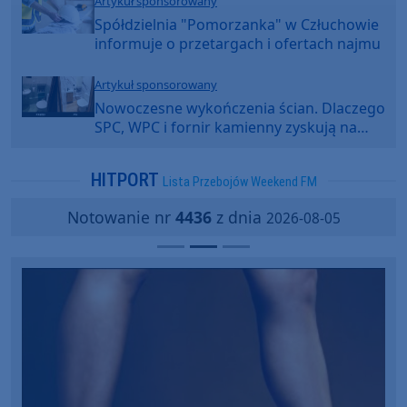
Artykuł sponsorowany
Spółdzielnia "Pomorzanka" w Człuchowie
informuje o przetargach i ofertach najmu
Artykuł sponsorowany
Nowoczesne wykończenia ścian. Dlaczego
SPC, WPC i fornir kamienny zyskują na
popularności?
HITPORT
Lista Przebojów Weekend FM
Notowanie nr
4436
z dnia
2026-08-05