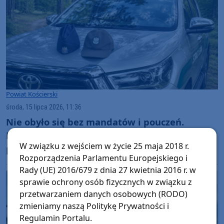
Powiat Kościerski
środa, 15 lipca 2026, 11:36
Nie obyło się bez mandatów i pouczeń.
Funkcjonariusze Straży Leśnej i na wspólnych
W związku z wejściem w życie 25 maja 2018 r.
patrolach w lasach w Dziemianach i Lipuszu
Rozporządzenia Parlamentu Europejskiego i
Rady (UE) 2016/679 z dnia 27 kwietnia 2016 r. w
sprawie ochrony osób fizycznych w związku z
przetwarzaniem danych osobowych (RODO)
zmieniamy naszą Politykę Prywatności i
Regulamin Portalu.