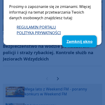
Prosimy o zapoznanie się ze zmianami. Więcej
informacji na temat przetwarzania Twoich
danych osobowych znajdziesz tutaj:
REGULAMIN PORTALU
POLITYKA PRYWATNOŚCI
Powiat Kościerski
wtorek, 14 lipca 2026, 09:53
5
Zamknij okno
Bezpieczeństwo na wodzie po nadzorem
policji i straży rybackiej. Kontrole służb na
Jeziorach Wdzydzkich
Poprzednia strona
Następna strona
Mega lato z Weekend FM - poranny
konkurs w Weekend FM