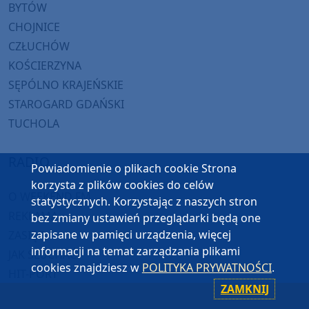
BYTÓW
CHOJNICE
CZŁUCHÓW
KOŚCIERZYNA
SĘPÓLNO KRAJEŃSKIE
STAROGARD GDAŃSKI
TUCHOLA
RADIO
Powiadomienie o plikach cookie Strona
korzysta z plików cookies do celów
O WEEKEND FM
statystycznych. Korzystając z naszych stron
REKLAMA
bez zmiany ustawień przeglądarki będą one
zapisane w pamięci urządzenia, więcej
ZASIĘG
informacji na temat zarządzania plikami
JAK SŁUCHAĆ?
cookies znajdziesz w
POLITYKA PRYWATNOŚCI
.
HIT-PORT
ZAMKNIJ
GRALIŚMY W WEEKEND FM