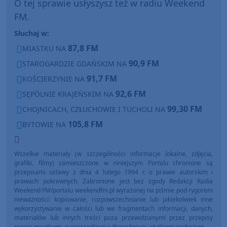
O tej sprawie usłyszysz też w radiu Weekend
FM.
Słuchaj w:
87,8 FM
MIASTKU NA
90,9 FM
STAROGARDZIE GDAŃSKIM NA
91,7 FM
KOŚCIERZYNIE NA
92,6 FM
SĘPÓLNIE KRAJEŃSKIM NA
99,30 FM
CHOJNICACH, CZŁUCHOWIE I TUCHOLI NA
105,8 FM
BYTOWIE NA
Wszelkie materiały (w szczególności informacje lokalne, zdjęcia,
grafiki, filmy) zamieszczone w niniejszym Portalu chronione są
przepisami ustawy z dnia 4 lutego 1994 r. o prawie autorskim i
prawach pokrewnych. Zabronione jest bez zgody Redakcji Radia
Weekend FM/portalu weekendfm.pl wyrażonej na piśmie pod rygorem
nieważności: kopiowanie, rozpowszechnianie lub jakiekolwiek inne
wykorzystywanie w całości lub we fragmentach informacji, danych,
materiałów lub innych treści poza przewidzianymi przez przepisy
prawa wyjątkami, w szczególności dozwolonym użytkiem osobistym.