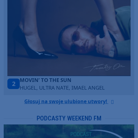
TAŃCZ!
3
BLETKA
Głosuj na swoje ulubione utwory!
PODCASTY WEEKEND FM