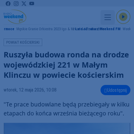
permoce
Męskie Granie Orkiestra 2023 Igo & Mrozu & Vito Bambino
Lato od rana z Weekend FM
Weeke
POWIAT KOŚCIERSKI
Ruszyła budowa ronda na drodze
wojewódzkiej 221 w Małym
Klinczu w powiecie kościerskim
wtorek, 12 maja 2026, 10:08
Udostępnij
"Te prace budowlane będą przebiegały w kilku
etapach do końca września bieżącego roku".