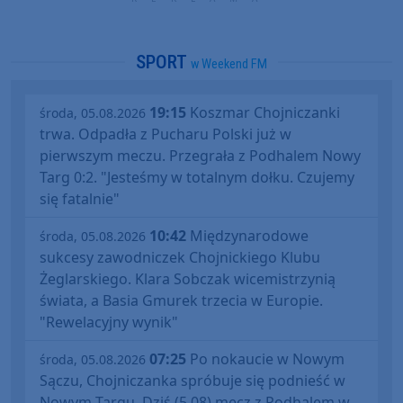
SPORT
w Weekend FM
19:15
Koszmar Chojniczanki
środa, 05.08.2026
trwa. Odpadła z Pucharu Polski już w
pierwszym meczu. Przegrała z Podhalem Nowy
Targ 0:2. "Jesteśmy w totalnym dołku. Czujemy
się fatalnie"
10:42
Międzynarodowe
środa, 05.08.2026
sukcesy zawodniczek Chojnickiego Klubu
Żeglarskiego. Klara Sobczak wicemistrzynią
świata, a Basia Gmurek trzecia w Europie.
"Rewelacyjny wynik"
07:25
Po nokaucie w Nowym
środa, 05.08.2026
Sączu, Chojniczanka spróbuje się podnieść w
Nowym Targu. Dziś (5.08) mecz z Podhalem w