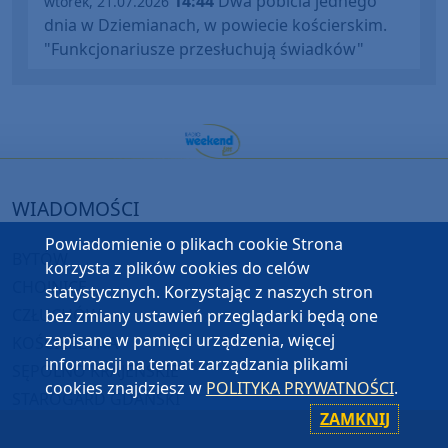
14:44
Dwa pobicia jednego
wtorek, 21.07.2026
dnia w Dziemianach, w powiecie kościerskim.
"Funkcjonariusze przesłuchują świadków"
WIADOMOŚCI
Powiadomienie o plikach cookie Strona
BYTÓW
korzysta z plików cookies do celów
CHOJNICE
statystycznych. Korzystając z naszych stron
CZŁUCHÓW
bez zmiany ustawień przeglądarki będą one
zapisane w pamięci urządzenia, więcej
KOŚCIERZYNA
informacji na temat zarządzania plikami
SĘPÓLNO KRAJEŃSKIE
cookies znajdziesz w
POLITYKA PRYWATNOŚCI
.
STAROGARD GDAŃSKI
ZAMKNIJ
TUCHOLA