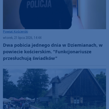
Powiat Kościerski
wtorek, 21 lipca 2026, 14:44
Dwa pobicia jednego dnia w Dziemianach, w
powiecie kościerskim. "Funkcjonariusze
przesłuchują świadków"