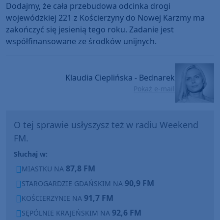
Dodajmy, że cała przebudowa odcinka drogi
wojewódzkiej 221 z Kościerzyny do Nowej Karzmy ma
zakończyć się jesienią tego roku. Zadanie jest
współfinansowane ze środków unijnych.
Klaudia Cieplińska - Bednarek
Pokaż e-mail
O tej sprawie usłyszysz też w radiu Weekend
FM.
Słuchaj w:
87,8 FM
MIASTKU NA
90,9 FM
STAROGARDZIE GDAŃSKIM NA
91,7 FM
KOŚCIERZYNIE NA
92,6 FM
SĘPÓLNIE KRAJEŃSKIM NA