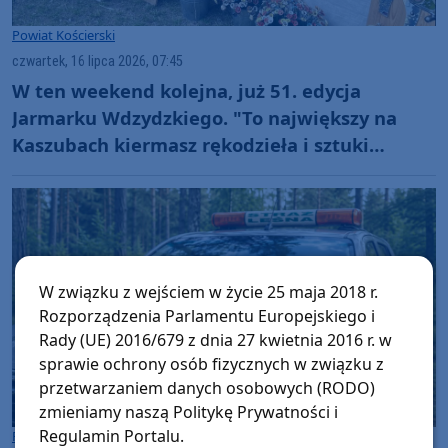
Powiat Kościerski
czwartek, 16 lipca 2026, 07:45
W ten weekend kolejna, już 51. edycja
Jarmarku Wdzydzkiego. "To największy na
Kaszubach kiermasz rękodzieła i sztuki
ludowej"
W związku z wejściem w życie 25 maja 2018 r.
Rozporządzenia Parlamentu Europejskiego i
Rady (UE) 2016/679 z dnia 27 kwietnia 2016 r. w
sprawie ochrony osób fizycznych w związku z
przetwarzaniem danych osobowych (RODO)
zmieniamy naszą Politykę Prywatności i
Regulamin Portalu.
Powiat Kościerski