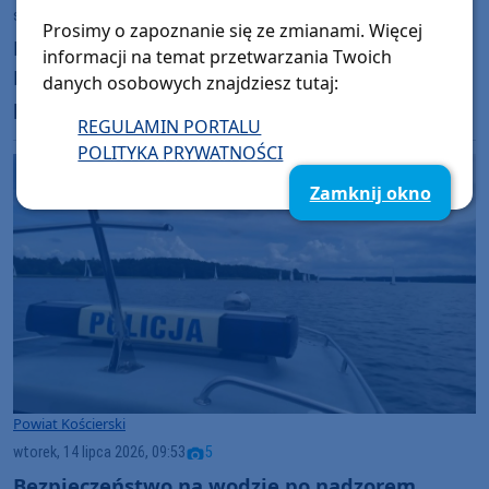
środa, 15 lipca 2026, 11:36
Prosimy o zapoznanie się ze zmianami. Więcej
Nie obyło się bez mandatów i pouczeń.
informacji na temat przetwarzania Twoich
Funkcjonariusze Straży Leśnej i na wspólnych
danych osobowych znajdziesz tutaj:
patrolach w lasach w Dziemianach i Lipuszu
REGULAMIN PORTALU
POLITYKA PRYWATNOŚCI
Zamknij okno
Powiat Kościerski
wtorek, 14 lipca 2026, 09:53
5
Bezpieczeństwo na wodzie po nadzorem