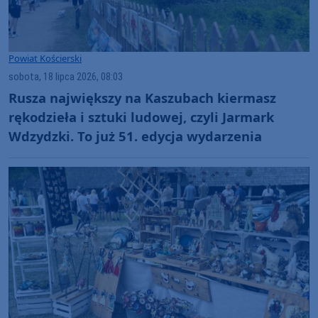
Powiat Kościerski
sobota, 18 lipca 2026, 08:03
Rusza największy na Kaszubach kiermasz
rękodzieła i sztuki ludowej, czyli Jarmark
Wdzydzki. To już 51. edycja wydarzenia