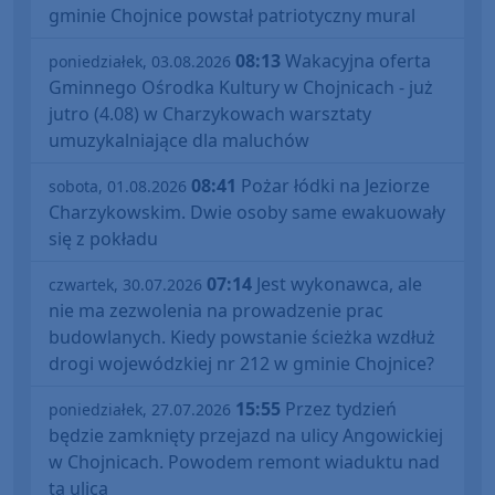
gminie Chojnice powstał patriotyczny mural
08:13
Wakacyjna oferta
poniedziałek, 03.08.2026
Gminnego Ośrodka Kultury w Chojnicach - już
jutro (4.08) w Charzykowach warsztaty
umuzykalniające dla maluchów
08:41
Pożar łódki na Jeziorze
sobota, 01.08.2026
Charzykowskim. Dwie osoby same ewakuowały
się z pokładu
07:14
Jest wykonawca, ale
czwartek, 30.07.2026
nie ma zezwolenia na prowadzenie prac
budowlanych. Kiedy powstanie ścieżka wzdłuż
drogi wojewódzkiej nr 212 w gminie Chojnice?
15:55
Przez tydzień
poniedziałek, 27.07.2026
będzie zamknięty przejazd na ulicy Angowickiej
w Chojnicach. Powodem remont wiaduktu nad
tą ulicą