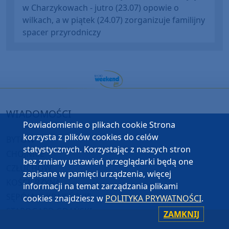
w Charzykowach - jutro (23.07) opowie o
wilkach, a w piątek (24.07) zorganizuje familijny
spacer przyrodniczy
WIADOMOŚCI
Powiadomienie o plikach cookie Strona
korzysta z plików cookies do celów
BYTÓW
statystycznych. Korzystając z naszych stron
CHOJNICE
bez zmiany ustawień przeglądarki będą one
CZŁUCHÓW
zapisane w pamięci urządzenia, więcej
KOŚCIERZYNA
informacji na temat zarządzania plikami
SĘPÓLNO KRAJEŃSKIE
cookies znajdziesz w
POLITYKA PRYWATNOŚCI
.
STAROGARD GDAŃSKI
ZAMKNIJ
TUCHOLA