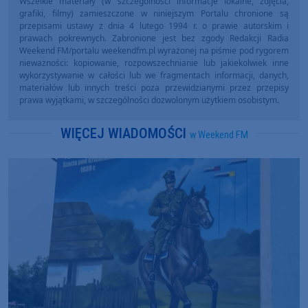
Wszelkie materiały (w szczególności informacje lokalne, zdjęcia,
grafiki, filmy) zamieszczone w niniejszym Portalu chronione są
przepisami ustawy z dnia 4 lutego 1994 r. o prawie autorskim i
prawach pokrewnych. Zabronione jest bez zgody Redakcji Radia
Weekend FM/portalu weekendfm.pl wyrażonej na piśmie pod rygorem
nieważności: kopiowanie, rozpowszechnianie lub jakiekolwiek inne
wykorzystywanie w całości lub we fragmentach informacji, danych,
materiałów lub innych treści poza przewidzianymi przez przepisy
prawa wyjątkami, w szczególności dozwolonym użytkiem osobistym.
WIĘCEJ WIADOMOŚCI
w Weekend FM