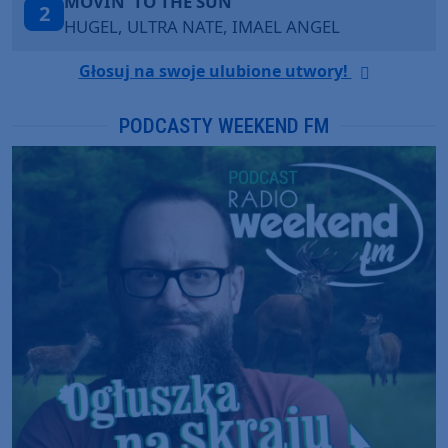
TAŃCZ!
3
BLETKA
Głosuj na swoje ulubione utwory!
PODCASTY WEEKEND FM