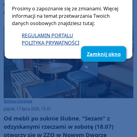
ekologicznych podjęte przez ogólnopolską
Prosimy o zapoznanie się ze zmianami. Więcej
organizację samorządową. Powodem
informacji na temat przetwarzania Twoich
"skomplikowany algorytm naliczania
danych osobowych znajdziesz tutaj:
subwencji"
REGULAMIN PORTALU
POLITYKA PRYWATNOŚCI
Zamknij okno
Gmina Chojnice
piątek, 17 lipca 2026, 15:47
Od mebli po suknie ślubne. "Sezam" z
odzyskanymi rzeczami w sobotę (18.07)
otworzy się w ZZO w Nowym Dworze