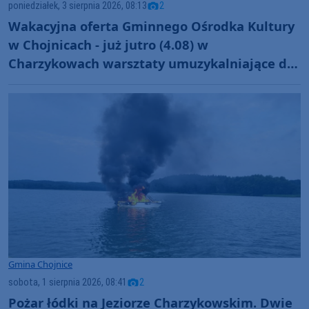
poniedziałek, 3 sierpnia 2026, 08:13
2
Wakacyjna oferta Gminnego Ośrodka Kultury
w Chojnicach - już jutro (4.08) w
Charzykowach warsztaty umuzykalniające dla
maluchów
Gmina Chojnice
sobota, 1 sierpnia 2026, 08:41
2
Pożar łódki na Jeziorze Charzykowskim. Dwie