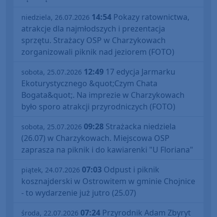
14:54
Pokazy ratownictwa,
niedziela, 26.07.2026
atrakcje dla najmłodszych i prezentacja
sprzętu. Strażacy OSP w Charzykowach
zorganizowali piknik nad jeziorem (FOTO)
12:49
17 edycja Jarmarku
sobota, 25.07.2026
Ekoturystycznego &quot;Czym Chata
Bogata&quot;. Na imprezie w Charzykowach
było sporo atrakcji przyrodniczych (FOTO)
09:28
Strażacka niedziela
sobota, 25.07.2026
(26.07) w Charzykowach. Miejscowa OSP
zaprasza na piknik i do kawiarenki "U Floriana"
07:03
Odpust i piknik
piątek, 24.07.2026
kosznajderski w Ostrowitem w gminie Chojnice
- to wydarzenie już jutro (25.07)
07:24
Przyrodnik Adam Zbyryt
środa, 22.07.2026