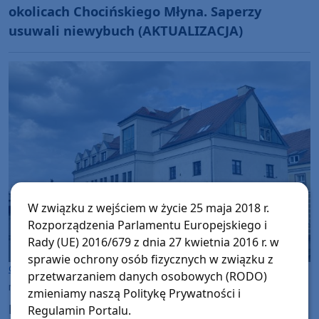
okolicach Chocińskiego Młyna. Saperzy
usuwali niewybuch (AKTUALIZACJA)
W związku z wejściem w życie 25 maja 2018 r.
Rozporządzenia Parlamentu Europejskiego i
Rady (UE) 2016/679 z dnia 27 kwietnia 2016 r. w
sprawie ochrony osób fizycznych w związku z
Gmina Chojnice
przetwarzaniem danych osobowych (RODO)
niedziela, 19 lipca 2026, 08:35
zmieniamy naszą Politykę Prywatności i
Postulaty gminy Chojnice w sprawie potrzeb
Regulamin Portalu.