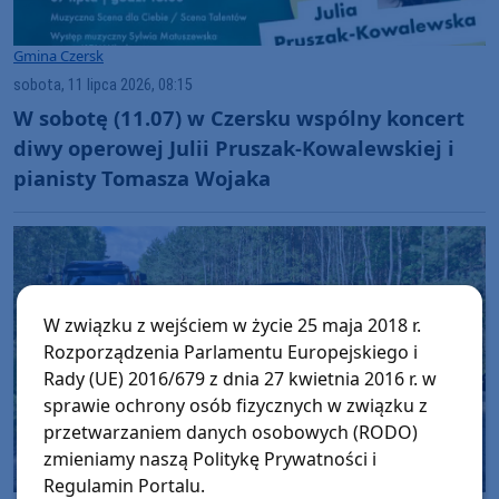
Gmina Czersk
sobota, 11 lipca 2026, 08:15
W sobotę (11.07) w Czersku wspólny koncert
diwy operowej Julii Pruszak-Kowalewskiej i
pianisty Tomasza Wojaka
W związku z wejściem w życie 25 maja 2018 r.
Rozporządzenia Parlamentu Europejskiego i
Rady (UE) 2016/679 z dnia 27 kwietnia 2016 r. w
sprawie ochrony osób fizycznych w związku z
przetwarzaniem danych osobowych (RODO)
zmieniamy naszą Politykę Prywatności i
Regulamin Portalu.