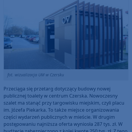
fot. wizualizacja UM w Czersku
Przeciąga się przetarg dotyczący budowy nowej
publicznej toalety w centrum Czerska. Nowoczesny
szalet ma stanąć przy targowisku miejskim, czyli placu
im. Józefa Piekarka. To także miejsce organizowania
części wydarzeń publicznych w mieście. W drugim
postępowaniu najniższa oferta wyniosła 287 tys. zł. W
budżecie zabezpieczono z kolei kwotę 250 tys. zł. Z tego