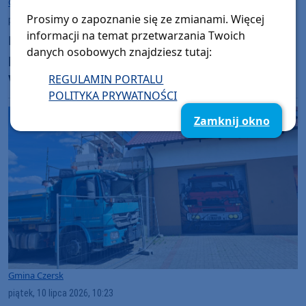
Gmina Czersk
Prosimy o zapoznanie się ze zmianami. Więcej
piątek, 10 lipca 2026, 19:05
informacji na temat przetwarzania Twoich
Młody kierowca Hyundaia nie zapanował nad
danych osobowych znajdziesz tutaj:
pojazdem. Dachowanie na drodze
wojewódzkiej 237 w gminie Czersk
REGULAMIN PORTALU
POLITYKA PRYWATNOŚCI
Zamknij okno
Gmina Czersk
piątek, 10 lipca 2026, 10:23