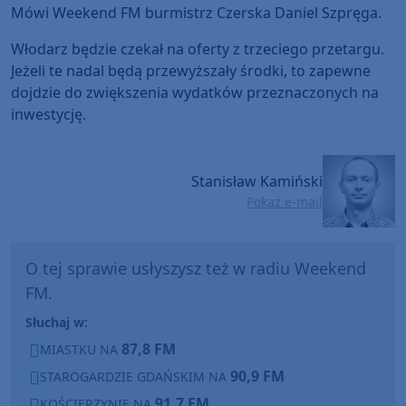
Mówi Weekend FM burmistrz Czerska Daniel Szpręga.
Włodarz będzie czekał na oferty z trzeciego przetargu.
Jeżeli te nadal będą przewyższały środki, to zapewne
dojdzie do zwiększenia wydatków przeznaczonych na
inwestycję.
Stanisław Kamiński
Pokaż e-mail
O tej sprawie usłyszysz też w radiu Weekend
FM.
Słuchaj w:
87,8 FM
MIASTKU NA
90,9 FM
STAROGARDZIE GDAŃSKIM NA
91,7 FM
KOŚCIERZYNIE NA