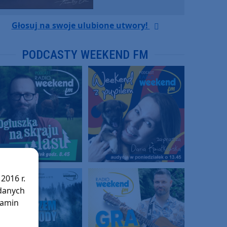
Głosuj na swoje ulubione utwory!
PODCASTY WEEKEND FM
2016 r.
 danych
lamin