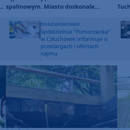
spalinowym. Miasto doskonale
Tuch
współpracuje z bydgoskim WOPR-em
seni
Artykuł sponsorowany
Spółdzielnia "Pomorzanka"
w Człuchowie informuje o
przetargach i ofertach
najmu