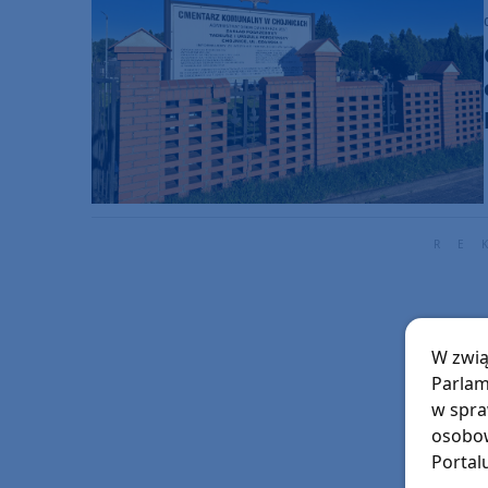
W zwią
Parlam
w spra
osobow
Portal