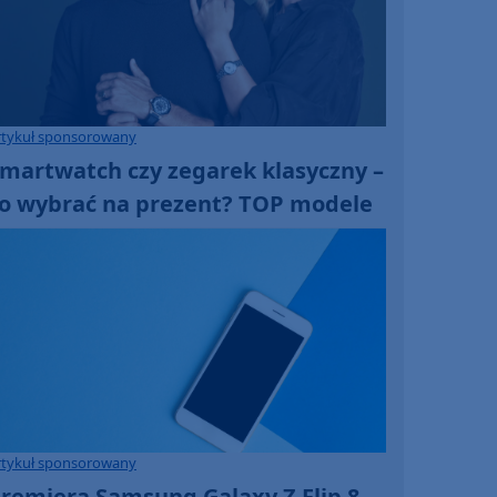
rtykuł sponsorowany
martwatch czy zegarek klasyczny –
o wybrać na prezent? TOP modele
rtykuł sponsorowany
remiera Samsung Galaxy Z Flip 8 -