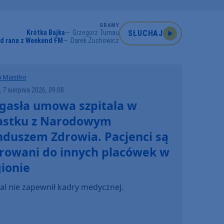
GRAMY
Krótka Bajka
Grzegorz Turnau
SŁUCHAJ
od rana z Weekend FM
Darek Żuchowicz
 Miastko
, 7 sierpnia 2026, 09:08
gasła umowa szpitala w
astku z Narodowym
nduszem Zdrowia. Pacjenci są
erowani do innych placówek w
ionie
tal nie zapewnił kadry medycznej.