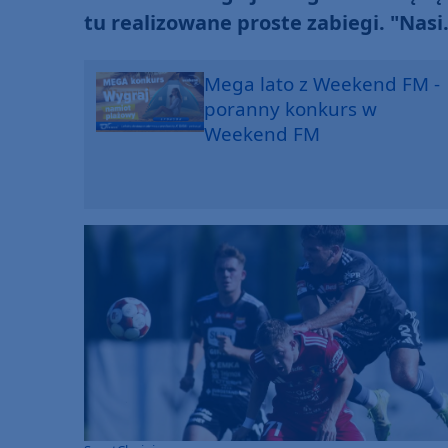
tu realizowane proste zabiegi. "Nasi
pacjenci będą odpowiednio tutaj
zaopiekowani"
Mega lato z Weekend FM -
poranny konkurs w
Weekend FM