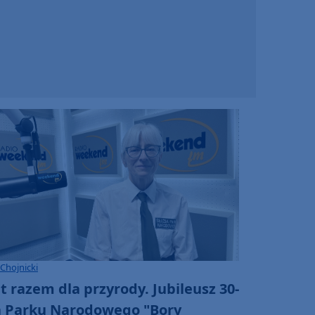
Chojnicki
at razem dla przyrody. Jubileusz 30-
a Parku Narodowego "Bory