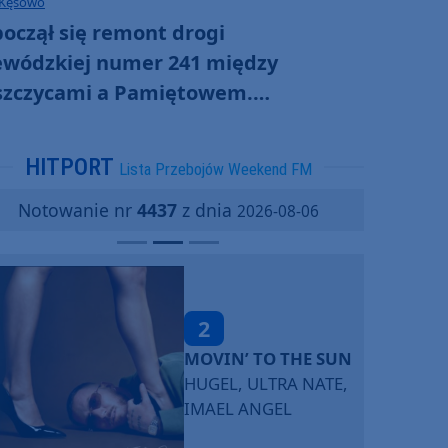
 Kęsowo
oczął się remont drogi
ewódzkiej numer 241 między
szczycami a Pamiętowem.
gowcy zmodernizują ponad 3
metry trasy
HITPORT
Lista Przebojów Weekend FM
Notowanie nr
4437
z dnia
2026-08-06
2
MOVIN’ TO THE SUN
HUGEL, ULTRA NATE,
IMAEL ANGEL