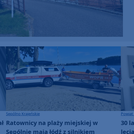
Sępólno Krajeńskie
Powiat 
ał
Ratownicy na plaży miejskiej w
30 l
Sępólnie mają łódź z silnikiem
leci