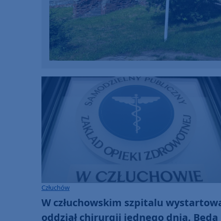
Człuchów
W człuchowskim szpitalu wystartow
oddział chirurgii jednego dnia. Będą