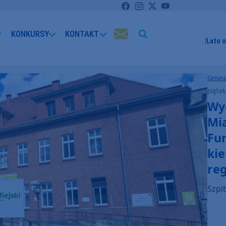
KONKURSY
KONTAKT
Lato 
Gmina
piątek
Wy
Mi
Fu
ki
reg
Szpi