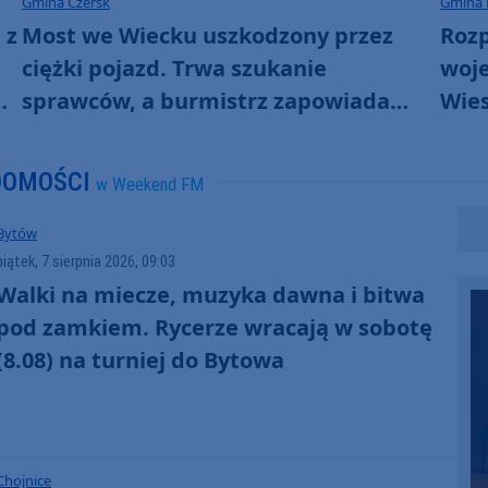
Gmina Czersk
Gmina
 z
Most we Wiecku uszkodzony przez
Rozp
ciężki pojazd. Trwa szukanie
woj
sprawców, a burmistrz zapowiada
Wie
.
montaż bramownicy
Dro
kilo
DOMOŚCI
w Weekend FM
Bytów
piątek, 7 sierpnia 2026, 09:03
Walki na miecze, muzyka dawna i bitwa
pod zamkiem. Rycerze wracają w sobotę
(8.08) na turniej do Bytowa
Chojnice