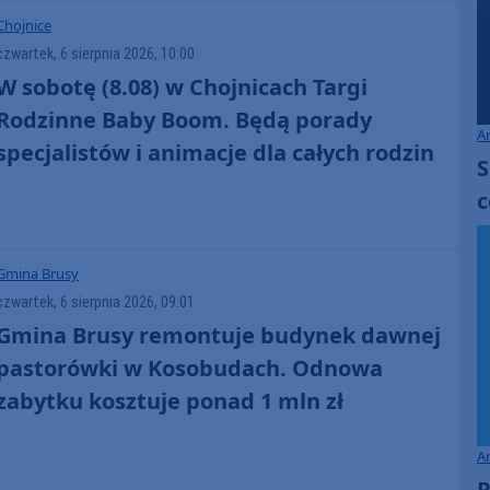
Chojnice
czwartek, 6 sierpnia 2026, 10:00
W sobotę (8.08) w Chojnicach Targi
Rodzinne Baby Boom. Będą porady
A
specjalistów i animacje dla całych rodzin
S
c
Gmina Brusy
czwartek, 6 sierpnia 2026, 09:01
Gmina Brusy remontuje budynek dawnej
pastorówki w Kosobudach. Odnowa
zabytku kosztuje ponad 1 mln zł
A
P