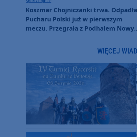
Sport
Chojnice
Koszmar Chojniczanki trwa. Odpadła
Pucharu Polski już w pierwszym
meczu. Przegrała z Podhalem Nowy
Targ 0:2. "Jesteśmy w totalnym dołku
Czujemy się fatalnie"
WIĘCEJ WIA