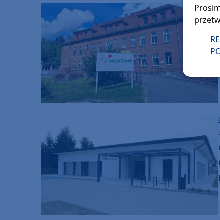
Prosim
przetw
R
PO