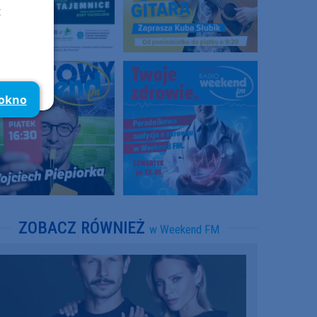
t
 okno
ZOBACZ RÓWNIEŻ
w Weekend FM