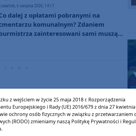
czwartek, 6 sierpnia 2026, 14:17
Co dalej z opłatami pobranymi na
cmentarzu komunalnym? Zdaniem
burmistrza zainteresowani sami muszą
się zwrócić do administratora nekropolii
zku z wejściem w życie 25 maja 2018 r. Rozporządzenia
entu Europejskiego i Rady (UE) 2016/679 z dnia 27 kwietnia 
wie ochrony osób fizycznych w związku z przetwarzaniem
ych (RODO) zmieniamy naszą Politykę Prywatności i Regu
u.