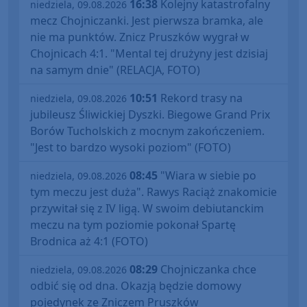
16:38
Kolejny katastrofalny
niedziela, 09.08.2026
mecz Chojniczanki. Jest pierwsza bramka, ale
nie ma punktów. Znicz Pruszków wygrał w
Chojnicach 4:1. "Mental tej drużyny jest dzisiaj
na samym dnie" (RELACJA, FOTO)
10:51
Rekord trasy na
niedziela, 09.08.2026
jubileusz Śliwickiej Dyszki. Biegowe Grand Prix
Borów Tucholskich z mocnym zakończeniem.
"Jest to bardzo wysoki poziom" (FOTO)
08:45
"Wiara w siebie po
niedziela, 09.08.2026
tym meczu jest duża". Rawys Raciąż znakomicie
przywitał się z IV ligą. W swoim debiutanckim
meczu na tym poziomie pokonał Spartę
Brodnica aż 4:1 (FOTO)
08:29
Chojniczanka chce
niedziela, 09.08.2026
odbić się od dna. Okazją będzie domowy
pojedynek ze Zniczem Pruszków