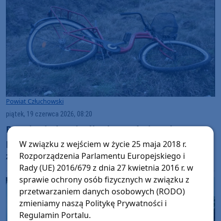
Powiat Człuchowski
piątek, 19 czerwca 2026, 08:20
Prawie siedem i pół roku po śmiertelnym
potrąceniu rowerzystki z gminy Człuchów
W związku z wejściem w życie 25 maja 2018 r.
zapadł wyrok. Mieszkaniec Konina skazany
Rozporządzenia Parlamentu Europejskiego i
Rady (UE) 2016/679 z dnia 27 kwietnia 2016 r. w
sprawie ochrony osób fizycznych w związku z
przetwarzaniem danych osobowych (RODO)
zmieniamy naszą Politykę Prywatności i
Regulamin Portalu.