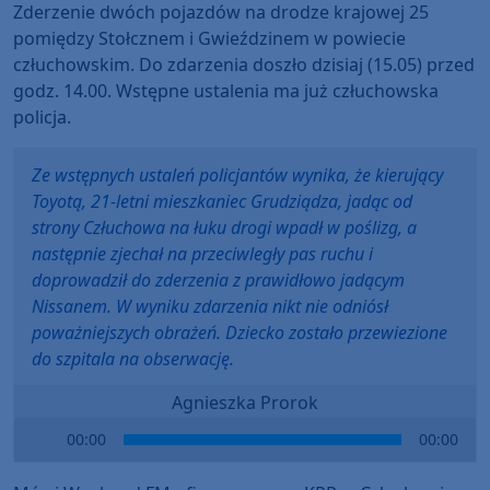
Zderzenie dwóch pojazdów na drodze krajowej 25
pomiędzy Stołcznem i Gwieździnem w powiecie
człuchowskim. Do zdarzenia doszło dzisiaj (15.05) przed
godz. 14.00. Wstępne ustalenia ma już człuchowska
policja.
Ze wstępnych ustaleń policjantów wynika, że kierujący
Toyotą, 21-letni mieszkaniec Grudziądza, jadąc od
strony Człuchowa na łuku drogi wpadł w poślizg, a
następnie zjechał na przeciwległy pas ruchu i
doprowadził do zderzenia z prawidłowo jadącym
Nissanem. W wyniku zdarzenia nikt nie odniósł
poważniejszych obrażeń. Dziecko zostało przewiezione
do szpitala na obserwację.
Agnieszka Prorok
Audio
00:00
00:00
Player