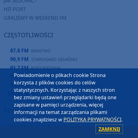
JAK SŁUCHAĆ?
HIT-PORT
GRALIŚMY W WEEKEND FM
CZĘSTOTLIWOŚCI
87,8 FM
MIASTKO
90,9 FM
STAROGARD GDAŃSKI
91,7 FM
KOŚCIERZYNA
Powiadomienie o plikach cookie Strona
92,6 FM
SĘPÓLNO KRAJEŃSKIE
korzysta z plików cookies do celów
99,3 FM
CHOJNICE, CZŁUCHÓW, TUCHOLA
statystycznych. Korzystając z naszych stron
105,8 FM
BYTÓW
bez zmiany ustawień przeglądarki będą one
zapisane w pamięci urządzenia, więcej
KONTAKT
informacji na temat zarządzania plikami
cookies znajdziesz w
POLITYKA PRYWATNOŚCI
.
RADIO WEEKEND SP. Z O.O.
ZAMKNIJ
UL. JANA PAWŁA II 1B