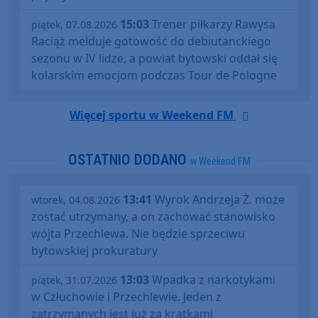
15:03
Trener piłkarzy Rawysa
piątek, 07.08.2026
Raciąż melduje gotowość do debiutanckiego
sezonu w IV lidze, a powiat bytowski oddał się
kolarskim emocjom podczas Tour de Pologne
Więcej sportu w Weekend FM
OSTATNIO DODANO
w Weekend FM
13:41
Wyrok Andrzeja Ż. może
wtorek, 04.08.2026
zostać utrzymany, a on zachować stanowisko
wójta Przechlewa. Nie będzie sprzeciwu
bytowskiej prokuratury
13:03
Wpadka z narkotykami
piątek, 31.07.2026
w Człuchowie i Przechlewie. Jeden z
zatrzymanych jest już za kratkami