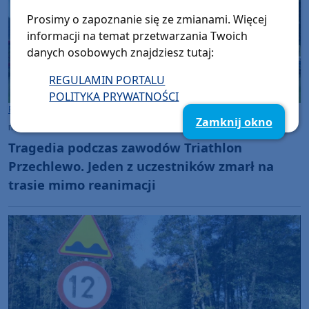
Prosimy o zapoznanie się ze zmianami. Więcej
informacji na temat przetwarzania Twoich
danych osobowych znajdziesz tutaj:
REGULAMIN PORTALU
POLITYKA PRYWATNOŚCI
Powiat Człuchowski
Zamknij okno
niedziela, 14 czerwca 2026, 17:10
Tragedia podczas zawodów Triathlon
Przechlewo. Jeden z uczestników zmarł na
trasie mimo reanimacji