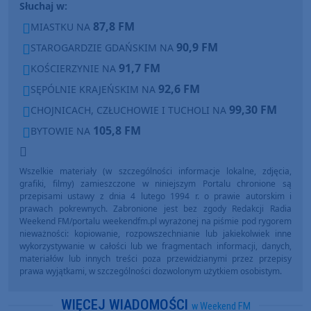
Słuchaj w:
87,8 FM
MIASTKU NA
90,9 FM
STAROGARDZIE GDAŃSKIM NA
91,7 FM
KOŚCIERZYNIE NA
92,6 FM
SĘPÓLNIE KRAJEŃSKIM NA
99,30 FM
CHOJNICACH, CZŁUCHOWIE I TUCHOLI NA
105,8 FM
BYTOWIE NA
Wszelkie materiały (w szczególności informacje lokalne, zdjęcia,
grafiki, filmy) zamieszczone w niniejszym Portalu chronione są
przepisami ustawy z dnia 4 lutego 1994 r. o prawie autorskim i
prawach pokrewnych. Zabronione jest bez zgody Redakcji Radia
Weekend FM/portalu weekendfm.pl wyrażonej na piśmie pod rygorem
nieważności: kopiowanie, rozpowszechnianie lub jakiekolwiek inne
wykorzystywanie w całości lub we fragmentach informacji, danych,
materiałów lub innych treści poza przewidzianymi przez przepisy
prawa wyjątkami, w szczególności dozwolonym użytkiem osobistym.
WIĘCEJ WIADOMOŚCI
w Weekend FM