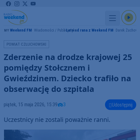
Weekend FM
Wiadomości / Publicystyka
Lato od rana z Weekend FM
Darek Żuchowi
RAMY
POWIAT CZŁUCHOWSKI
Zderzenie na drodze krajowej 25
pomiędzy Stołcznem i
Gwieździnem. Dziecko trafiło na
obserwację do szpitala
piątek, 15 maja 2026, 15:39
3
Udostępnij
Uczestnicy nie zostali poważnie ranni.