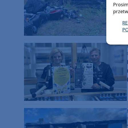
Prosim
przetw
R
PO