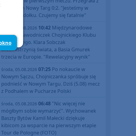
Polski już w pierwszym meczu. Przegrała z
t
Podhalem Nowy Targ 0:2. "Jesteśmy w
totalnym dołku. Czujemy się fatalnie"
10:42
Międzynarodowe
środa, 05.08.2026
sukcesy zawodniczek Chojnickiego Klubu
Żeglarskiego. Klara Sobczak
 okno
wicemistrzynią świata, a Basia Gmurek
trzecia w Europie. "Rewelacyjny wynik"
07:25
Po nokaucie w
środa, 05.08.2026
Nowym Sączu, Chojniczanka spróbuje się
podnieść w Nowym Targu. Dziś (5.08) mecz
z Podhalem w Pucharze Polski
06:48
"Nic więcej nie
środa, 05.08.2026
mógłbym sobie wymarzyć". Wychowanek
Baszty Bytów Kamil Małecki dziękuje
kibicom za wsparcie na pierwszym etapie
Tour de Pologne (FOTO)