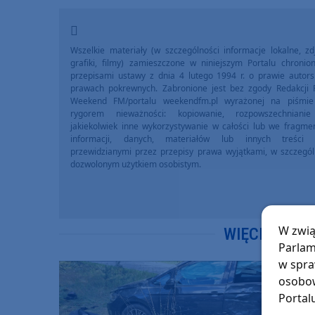
Wszelkie materiały (w szczególności informacje lokalne, zdj
grafiki, filmy) zamieszczone w niniejszym Portalu chronio
przepisami ustawy z dnia 4 lutego 1994 r. o prawie autors
prawach pokrewnych. Zabronione jest bez zgody Redakcji 
Weekend FM/portalu weekendfm.pl wyrażonej na piśmi
rygorem nieważności: kopiowanie, rozpowszechniani
jakiekolwiek inne wykorzystywanie w całości lub we fragme
informacji, danych, materiałów lub innych treści 
przewidzianymi przez przepisy prawa wyjątkami, w szczegól
dozwolonym użytkiem osobistym.
W zwią
WIĘCEJ WIA
Parlam
w spra
osobow
Portal