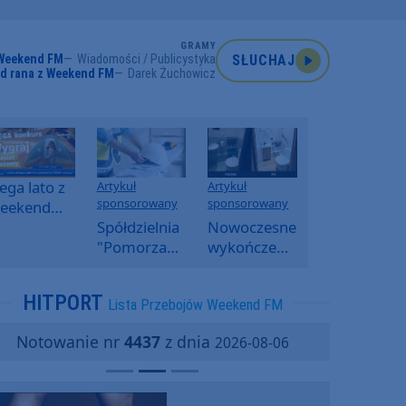
GRAMY
Weekend FM
Wiadomości / Publicystyka
SŁUCHAJ
od rana z Weekend FM
Darek Żuchowicz
ga lato z
Artykuł
Artykuł
sponsorowany
sponsorowany
eekend
M -
Spółdzielnia
Nowoczesne
oranny
"Pomorzanka"
wykończenia
onkurs w
w
ścian.
eekend
Człuchowie
Dlaczego
HITPORT
Lista Przebojów Weekend FM
M
informuje o
SPC, WPC i
przetargach
fornir
Notowanie nr
4437
z dnia
2026-08-06
i ofertach
kamienny
najmu
zyskują na
popularności?