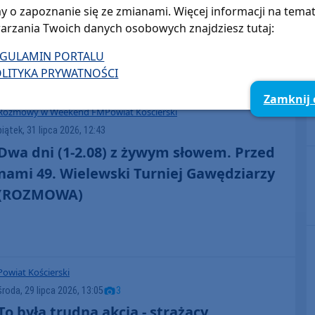
y o zapoznanie się ze zmianami. Więcej informacji na tema
między Wdzydzami Tucholskimi a
arzania Twoich danych osobowych znajdziesz tutaj:
Olpuchem
EGULAMIN PORTALU
LITYKA PRYWATNOŚCI
Zamknij
Rozmowy w Weekend FM
Powiat Kościerski
piątek, 31 lipca 2026, 12:43
Dwa dni (1-2.08) z żywym słowem. Przed
nami 49. Wielewski Turniej Gawędziarzy
(ROZMOWA)
Powiat Kościerski
środa, 29 lipca 2026, 13:05
3
To była trudna akcja - strażacy