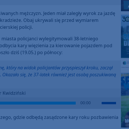
iwanych mężczyzn. Jeden miał zaległy wyrok za jazdę
 kradzieże. Obaj ukrywali się przed wymiarem
erskiej policji.
 miasta policjanci wylegitymowali 38-letniego
 odbycia kary więzienia za kierowanie pojazdem pod
ło dziś (19.05.) po północy:
nę, który na widok policjantów przyspieszył kroku, zaczął
. Okazało się, że 37-latek również jest osobą poszukiwaną
r Kwidziński
Use
00:00
Up/Down
Arrow
dczego, gdzie odbędą zasądzone kary roku pozbawienia
keys
to