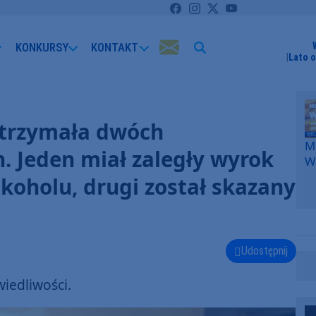
KONKURSY
KONTAKT
Lato 
zatrzymała dwóch
Me
 Jeden miał zaległy wyrok
W
F
koholu, drugi został skazany
p
k
W
F
Udostępnij
iedliwości.