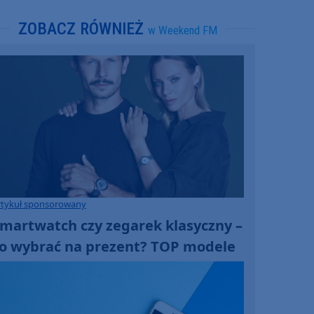
ZOBACZ RÓWNIEŻ
w Weekend FM
rtykuł sponsorowany
martwatch czy zegarek klasyczny –
o wybrać na prezent? TOP modele