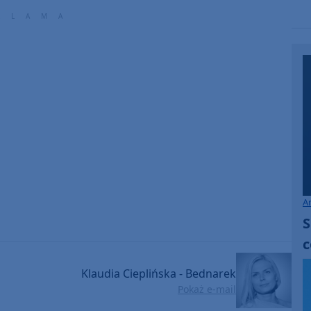
increase
or
decrease
volume.
A
S
c
Klaudia Cieplińska - Bednarek
Pokaż e-mail