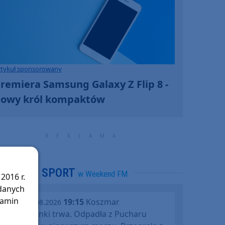
rtykuł sponsorowany
remiera Samsung Galaxy Z Flip 8 -
owy król kompaktów
SPORT
w Weekend FM
2016 r.
 danych
lamin
19:15
Koszmar
środa, 05.08.2026
Chojniczanki trwa. Odpadła z Pucharu