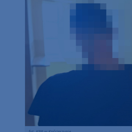
fot. KPP w Kościerzynie