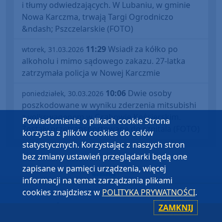
i tłumy odwiedzających. W Lubaniu, w gminie
Nowa Karczma, trwają Targi Ogrodniczo
&ndash; Pszczelarskie (FOTO)
11:29
Wsiadł za kółko po
wtorek, 31.03.2026
alkoholu i mimo sądowego zakazu. 27-latka
zatrzymała policja w Nowej Karczmie
10:06
Dwie osoby
poniedziałek, 30.03.2026
poszkodowane w wyniku zderzenia mitsubishi
z volkswagenem w Grabowie Kościerskim.
Powiadomienie o plikach cookie Strona
Zostały przetransportowane do szpitala (FOTO)
korzysta z plików cookies do celów
statystycznych. Korzystając z naszych stron
bez zmiany ustawień przeglądarki będą one
zapisane w pamięci urządzenia, więcej
informacji na temat zarządzania plikami
cookies znajdziesz w
POLITYKA PRYWATNOŚCI
.
WIADOMOŚCI
ZAMKNIJ