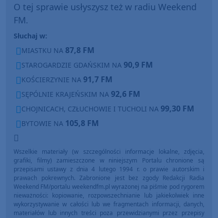
O tej sprawie usłyszysz też w radiu Weekend
FM.
Słuchaj w:
87,8 FM
MIASTKU NA
90,9 FM
STAROGARDZIE GDAŃSKIM NA
91,7 FM
KOŚCIERZYNIE NA
92,6 FM
SĘPÓLNIE KRAJEŃSKIM NA
99,30 FM
CHOJNICACH, CZŁUCHOWIE I TUCHOLI NA
105,8 FM
BYTOWIE NA
Wszelkie materiały (w szczególności informacje lokalne, zdjęcia,
grafiki, filmy) zamieszczone w niniejszym Portalu chronione są
przepisami ustawy z dnia 4 lutego 1994 r. o prawie autorskim i
prawach pokrewnych. Zabronione jest bez zgody Redakcji Radia
Weekend FM/portalu weekendfm.pl wyrażonej na piśmie pod rygorem
nieważności: kopiowanie, rozpowszechnianie lub jakiekolwiek inne
wykorzystywanie w całości lub we fragmentach informacji, danych,
materiałów lub innych treści poza przewidzianymi przez przepisy