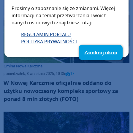
Prosimy o zapoznanie się ze zmianami. Więcej
informacji na temat przetwarzania Twoich
danych osobowych znajdziesz tutaj:
REGULAMIN PORTALU
POLITYKA PRYWATNOŚCI
Zamknij okno
Gmina Nowa Karczma
poniedziałek, 8 września 2025, 10:35
13
W Nowej Karczmie oficjalnie oddano do
użytku nowoczesny kompleks sportowy za
ponad 8 mln złotych (FOTO)