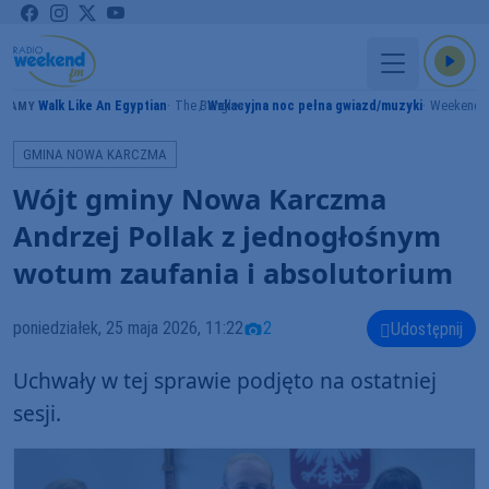
Walk Like An Egyptian
The Bangles
Wakacyjna noc pełna gwiazd/muzyki
Weekend 
GRAMY
GMINA NOWA KARCZMA
Wójt gminy Nowa Karczma
Andrzej Pollak z jednogłośnym
wotum zaufania i absolutorium
poniedziałek, 25 maja 2026, 11:22
2
Udostępnij
Uchwały w tej sprawie podjęto na ostatniej
sesji.