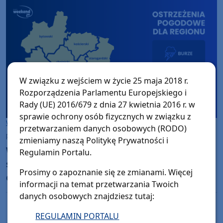
W związku z wejściem w życie 25 maja 2018 r.
Rozporządzenia Parlamentu Europejskiego i
Rady (UE) 2016/679 z dnia 27 kwietnia 2016 r. w
sprawie ochrony osób fizycznych w związku z
Woj. Kujawsko-pomorskie
Woj. Pomorskie
przetwarzaniem danych osobowych (RODO)
piątek, 31 lipca 2026, 12:41
zmieniamy naszą Politykę Prywatności i
W nocy w całym naszym regionie
Regulamin Portalu.
spodziewane są burze z silnymi opadami
Prosimy o zapoznanie się ze zmianami. Więcej
deszczu i porywami wiatru do 80 km/h.
informacji na temat przetwarzania Twoich
Wydano ostrzeżenia 1. stopnia
danych osobowych znajdziesz tutaj:
REGULAMIN PORTALU
Poprzednia strona
Następna strona