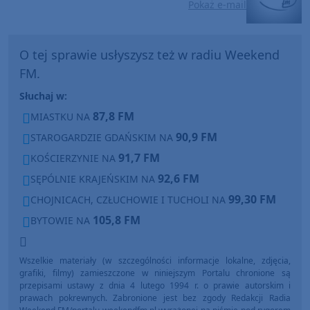
Pokaż e-mail
O tej sprawie usłyszysz też w radiu Weekend
FM.
Słuchaj w:
87,8 FM
MIASTKU NA
90,9 FM
STAROGARDZIE GDAŃSKIM NA
91,7 FM
KOŚCIERZYNIE NA
92,6 FM
SĘPÓLNIE KRAJEŃSKIM NA
99,30 FM
CHOJNICACH, CZŁUCHOWIE I TUCHOLI NA
105,8 FM
BYTOWIE NA
Wszelkie materiały (w szczególności informacje lokalne, zdjęcia,
grafiki, filmy) zamieszczone w niniejszym Portalu chronione są
przepisami ustawy z dnia 4 lutego 1994 r. o prawie autorskim i
prawach pokrewnych. Zabronione jest bez zgody Redakcji Radia