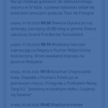
Raciąż melduje gotowość do debiutanckiego
sezonu w IV lidze, a powiat bytowski oddał się
kolarskim emocjom podczas Tour de Pologne
09:26
Śliwicka Dyszka po raz
piątek, 07.08.2026
dziesiąty. Jutrzejszy (8.08) bieg w gminie Śliwice
zakończy Grand Prix Borów Tucholskich
09:10
Wodniacy Garczyn
piątek, 07.08.2026
zapraszają na Regaty o Puchar Wójta Gminy
Kościerzyna. W ten weekend impreza na
jeziorze Wdzydze
19:15
Koszmar Chojniczanki
środa, 05.08.2026
trwa. Odpadła z Pucharu Polski już w
pierwszym meczu. Przegrała z Podhalem Nowy
Targ 0:2. "Jesteśmy w totalnym dołku. Czujemy
się fatalnie"
10:42
Międzynarodowe
środa, 05.08.2026