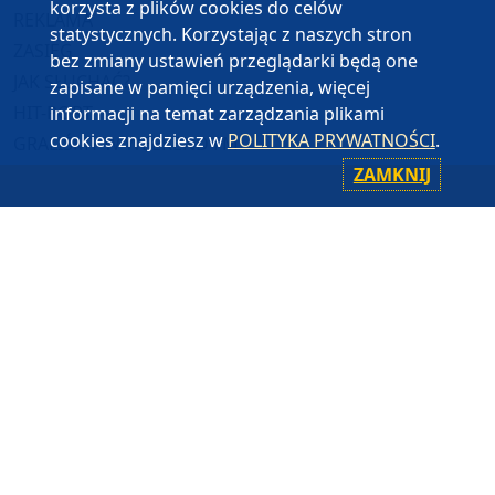
korzysta z plików cookies do celów
REKLAMA
statystycznych. Korzystając z naszych stron
ZASIĘG
bez zmiany ustawień przeglądarki będą one
JAK SŁUCHAĆ?
zapisane w pamięci urządzenia, więcej
HIT-PORT
informacji na temat zarządzania plikami
cookies znajdziesz w
POLITYKA PRYWATNOŚCI
.
GRALIŚMY W WEEKEND FM
ZAMKNIJ
CZĘSTOTLIWOŚCI
87,8 FM
MIASTKO
90,9 FM
STAROGARD GDAŃSKI
91,7 FM
KOŚCIERZYNA
92,6 FM
SĘPÓLNO KRAJEŃSKIE
99,3 FM
CHOJNICE, CZŁUCHÓW, TUCHOLA
105,8 FM
BYTÓW
KONTAKT