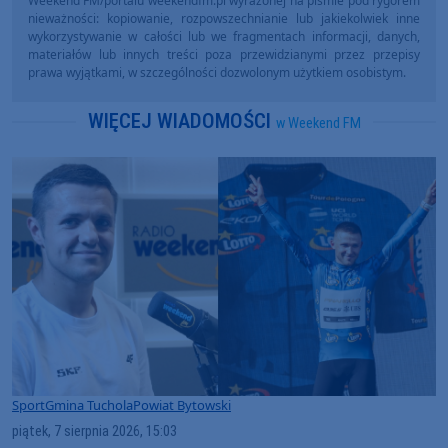
Weekend FM/portalu weekendfm.pl wyrażonej na piśmie pod rygorem
nieważności: kopiowanie, rozpowszechnianie lub jakiekolwiek inne
wykorzystywanie w całości lub we fragmentach informacji, danych,
materiałów lub innych treści poza przewidzianymi przez przepisy
prawa wyjątkami, w szczególności dozwolonym użytkiem osobistym.
WIĘCEJ WIADOMOŚCI
w Weekend FM
Sport
Gmina Tuchola
Powiat Bytowski
piątek, 7 sierpnia 2026, 15:03