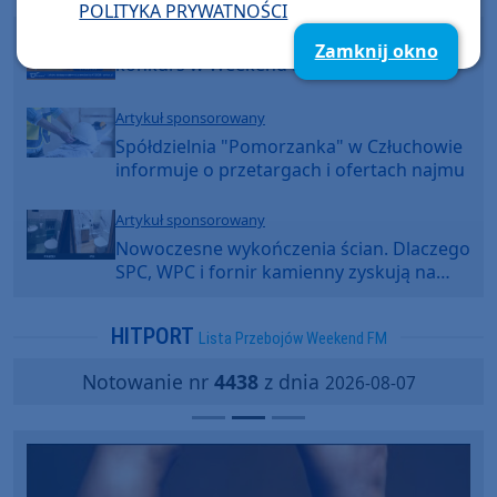
POLITYKA PRYWATNOŚCI
Mega lato z Weekend FM - poranny
Zamknij okno
konkurs w Weekend FM
Artykuł sponsorowany
Spółdzielnia "Pomorzanka" w Człuchowie
informuje o przetargach i ofertach najmu
Artykuł sponsorowany
Nowoczesne wykończenia ścian. Dlaczego
SPC, WPC i fornir kamienny zyskują na
popularności?
HITPORT
Lista Przebojów Weekend FM
Notowanie nr
4438
z dnia
2026-08-07