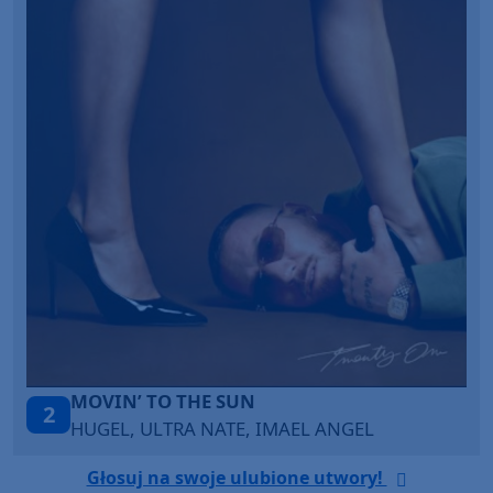
LEGENDARY LOVERS (SAVE ME)
3
KATY PERRY & CHIEF KEEF
Głosuj na swoje ulubione utwory!