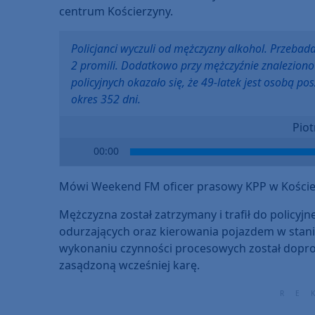
centrum Kościerzyny.
Policjanci wyczuli od mężczyzny alkohol. Przebada
2 promili. Dodatkowo przy mężczyźnie znalezio
policyjnych okazało się, że 49-latek jest osobą 
okres 352 dni.
Piot
Audio
00:00
Player
Mówi Weekend FM oficer prasowy KPP w Kościerz
Mężczyzna został zatrzymany i trafił do policyj
odurzających oraz kierowania pojazdem w stanie 
wykonaniu czynności procesowych został dopro
zasądzoną wcześniej karę.