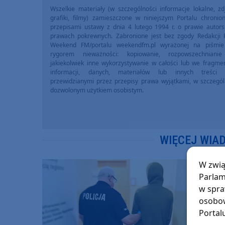
Wszelkie materiały (w szczególności informacje lokalne, zdj
grafiki, filmy) zamieszczone w niniejszym Portalu chronio
przepisami ustawy z dnia 4 lutego 1994 r. o prawie autors
prawach pokrewnych. Zabronione jest bez zgody Redakcji 
Weekend FM/portalu weekendfm.pl wyrażonej na piśmi
rygorem nieważności: kopiowanie, rozpowszechniani
jakiekolwiek inne wykorzystywanie w całości lub we fragme
informacji, danych, materiałów lub innych treści 
przewidzianymi przez przepisy prawa wyjątkami, w szczegól
dozwolonym użytkiem osobistym.
WIĘCEJ WIA
W zwią
Parlam
w spra
osobow
Portal