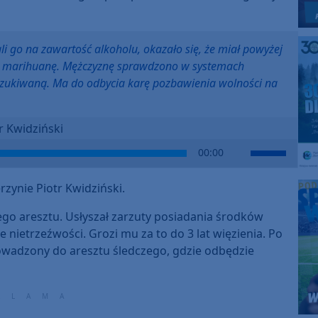
li go na zawartość alkoholu, okazało się, że miał powyżej
no marihuanę. Mężczyznę sprawdzono w systemach
poszukiwaną. Ma do odbycia karę pozbawienia wolności na
r Kwidziński
Use
00:00
Up/Down
Arrow
ynie Piotr Kwidziński.
keys
to
nego aresztu. Usłyszał zarzuty posiadania środków
increase
nietrzeźwości. Grozi mu za to do 3 lat więzienia. Po
or
wadzony do aresztu śledczego, gdzie odbędzie
decrease
volume.