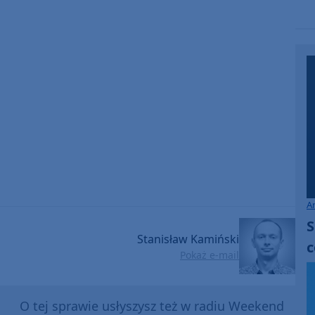
A
S
Stanisław Kamiński
c
Pokaż e-mail
O tej sprawie usłyszysz też w radiu Weekend