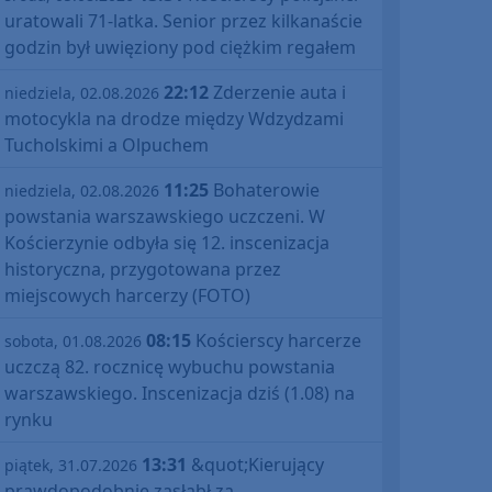
uratowali 71-latka. Senior przez kilkanaście
godzin był uwięziony pod ciężkim regałem
22:12
Zderzenie auta i
niedziela, 02.08.2026
motocykla na drodze między Wdzydzami
Tucholskimi a Olpuchem
11:25
Bohaterowie
niedziela, 02.08.2026
powstania warszawskiego uczczeni. W
Kościerzynie odbyła się 12. inscenizacja
historyczna, przygotowana przez
miejscowych harcerzy (FOTO)
08:15
Kościerscy harcerze
sobota, 01.08.2026
uczczą 82. rocznicę wybuchu powstania
warszawskiego. Inscenizacja dziś (1.08) na
rynku
13:31
&quot;Kierujący
piątek, 31.07.2026
prawdopodobnie zasłabł za