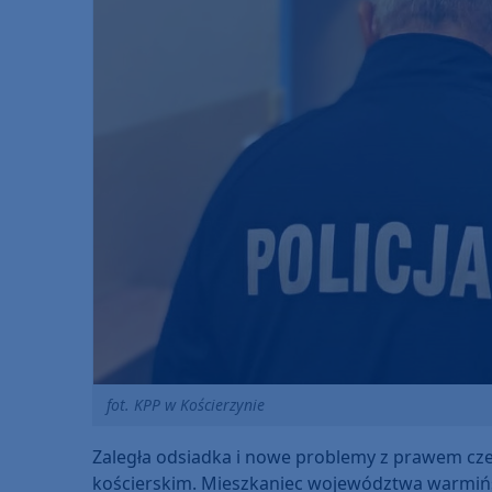
fot. KPP w Kościerzynie
Zaległa odsiadka i nowe problemy z prawem czek
kościerskim. Mieszkaniec województwa warmiń