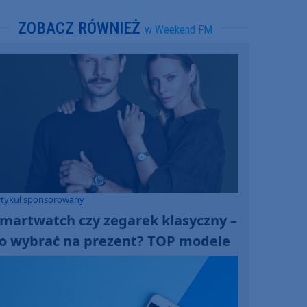
ZOBACZ RÓWNIEŻ
w Weekend FM
rtykuł sponsorowany
martwatch czy zegarek klasyczny –
o wybrać na prezent? TOP modele