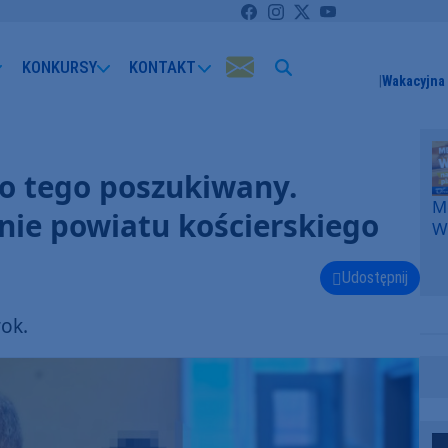
KONKURSY
KONTAKT
Wakacyjna 
do tego poszukiwany.
Me
nie powiatu kościerskiego
W
F
p
Udostępnij
k
W
ok.
F