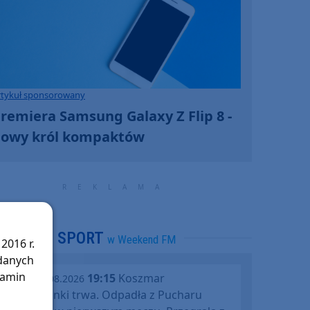
rtykuł sponsorowany
remiera Samsung Galaxy Z Flip 8 -
owy król kompaktów
SPORT
w Weekend FM
2016 r.
 danych
lamin
19:15
Koszmar
środa, 05.08.2026
Chojniczanki trwa. Odpadła z Pucharu