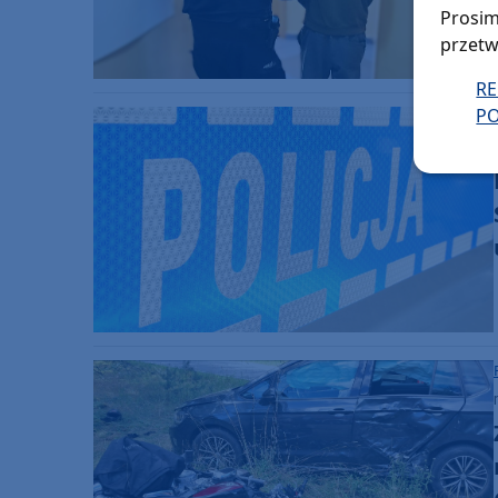
Prosim
przetw
R
PO