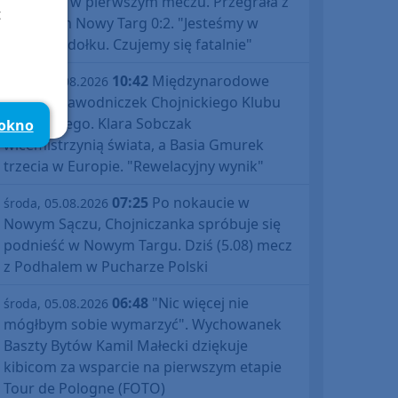
Polski już w pierwszym meczu. Przegrała z
t
Podhalem Nowy Targ 0:2. "Jesteśmy w
totalnym dołku. Czujemy się fatalnie"
10:42
Międzynarodowe
środa, 05.08.2026
sukcesy zawodniczek Chojnickiego Klubu
Żeglarskiego. Klara Sobczak
 okno
wicemistrzynią świata, a Basia Gmurek
trzecia w Europie. "Rewelacyjny wynik"
07:25
Po nokaucie w
środa, 05.08.2026
Nowym Sączu, Chojniczanka spróbuje się
podnieść w Nowym Targu. Dziś (5.08) mecz
z Podhalem w Pucharze Polski
06:48
"Nic więcej nie
środa, 05.08.2026
mógłbym sobie wymarzyć". Wychowanek
Baszty Bytów Kamil Małecki dziękuje
kibicom za wsparcie na pierwszym etapie
Tour de Pologne (FOTO)