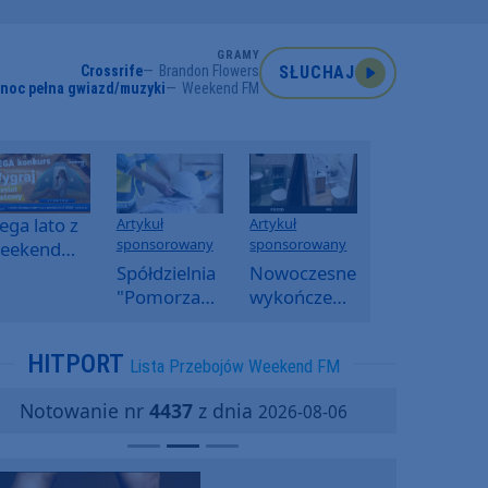
GRAMY
Crossrife
Brandon Flowers
SŁUCHAJ
noc pełna gwiazd/muzyki
Weekend FM
ga lato z
Artykuł
Artykuł
sponsorowany
sponsorowany
eekend
M -
Spółdzielnia
Nowoczesne
oranny
"Pomorzanka"
wykończenia
onkurs w
w
ścian.
eekend
Człuchowie
Dlaczego
HITPORT
Lista Przebojów Weekend FM
M
informuje o
SPC, WPC i
przetargach
fornir
Notowanie nr
4437
z dnia
2026-08-06
i ofertach
kamienny
najmu
zyskują na
popularności?