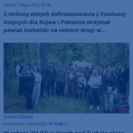
wtorek, 14 lipca 2026, 09:48
2 miliony złotych dofinansowania z Funduszy
Unijnych dla Kujaw i Pomorza otrzymał
powiat tucholski na remont drogi w
Trzebcinach
Powiat Tucholski
poniedziałek, 6 lipca 2026, 08:48
24
W sobotę (04.07) w lasach pod Tucholą ekipa