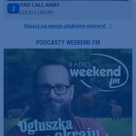
Talk To You
3
ANOTR ft. 54 Ultra
Głosuj na swoje ulubione utwory!
PODCASTY WEEKEND FM