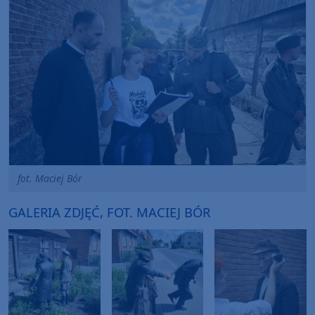
fot. Maciej Bór
GALERIA ZDJĘĆ, FOT. MACIEJ BÓR