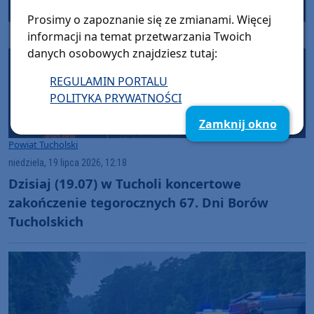
Prosimy o zapoznanie się ze zmianami. Więcej
informacji na temat przetwarzania Twoich
danych osobowych znajdziesz tutaj:
REGULAMIN PORTALU
POLITYKA PRYWATNOŚCI
Zamknij okno
Powiat Tucholski
niedziela, 19 lipca 2026, 12:18
Dzisiaj (19.07) w Tucholi koncertowe
zakończenie tegorocznych 67. Dni Borów
Tucholskich