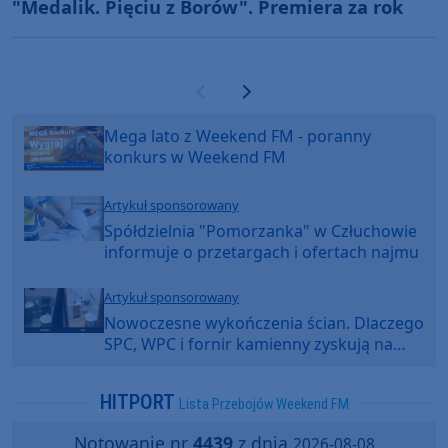
"Medalik. Pięciu z Borów". Premiera za rok
Poprzednia strona
Następna strona
Mega lato z Weekend FM - poranny
konkurs w Weekend FM
Artykuł sponsorowany
Spółdzielnia "Pomorzanka" w Człuchowie
informuje o przetargach i ofertach najmu
Artykuł sponsorowany
Nowoczesne wykończenia ścian. Dlaczego
SPC, WPC i fornir kamienny zyskują na
popularności?
HITPORT
Lista Przebojów Weekend FM
Notowanie nr
4439
z dnia
2026-08-08