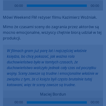
Audio
00:00
00:00
Player
Mówi Weekend FM reżyser filmu Kazimierz Woźniak.
Mimo że czasami sceny do zagrania przez aktorów są
mocno emocjonalne, wszyscy chętnie biorą udział w tej
produkcji.
W filmach gram już parę lat i najczęściej właśnie
księdza, bo chcę pokazać, jak ważna rola
duchowieństwa była w tamtych czasach, że
duchowieństwo walczyło jednak cały czas od początku
wojny. Sceny zawsze są trudne i emocjonalne właśnie w
związku z tym, że ci księża byli często brutalnie tutaj
katowani, więc te sceny zawsze są trudne.
Maciej Bordun
Audio
00:00
00:00
Player