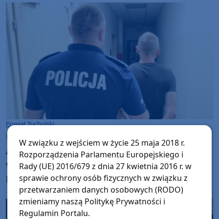
Powiat Tucholski
środa, 22 lipca 2026, 10:24
W związku z wejściem w życie 25 maja 2018 r.
Alimenciarz, który ukrywał się przed
Rozporządzenia Parlamentu Europejskiego i
wymiarem sprawiedliwości zatrzymany w
Rady (UE) 2016/679 z dnia 27 kwietnia 2016 r. w
powiecie tucholskim. Jest już za kratami
sprawie ochrony osób fizycznych w związku z
przetwarzaniem danych osobowych (RODO)
zmieniamy naszą Politykę Prywatności i
Regulamin Portalu.