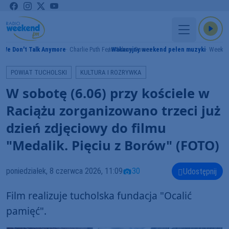
We Don't Talk Anymore
Charlie Puth Feat. Selena Gomez
Wakacyjny weekend pełen muzyki
Weeke
Y
POWIAT TUCHOLSKI
KULTURA I ROZRYWKA
W sobotę (6.06) przy kościele w
Raciążu zorganizowano trzeci już
dzień zdjęciowy do filmu
"Medalik. Pięciu z Borów" (FOTO)
poniedziałek, 8 czerwca 2026, 11:09
30
Udostępnij
Film realizuje tucholska fundacja "Ocalić
pamięć".