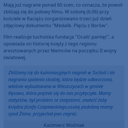
Mają już nagrane ponad 60 scen, co oznacza, że powoli
zbliżają się do połowy filmu. W sobotę (6.06) przy
kościele w Raciążu zorganizowano trzeci już dzień
zdjęciowy dokumentu "Medalik. Pięciu z Borów".
Film realizuje tucholska fundacja "Ocalić pamięć", a
opowiada on historię księży z tego regionu
aresztowanych przez Niemców na początku II wojny
światowej.
Zbliżamy się do kulminacyjnych nagrań w Tucholi i do
nagrania spalenia stodoły, która będzie odtworzona,
właśnie wybudowana w Wieszczycach w gminie
Kęsowo, która prężnie się do nas przyłączyła. Mamy
statystów, był problem ze statystami, znaleźć żeby
księdza Józefa Czapiewskiego,osobę podobną mamy
spod Żnina, przyjechał pan zagrać.
Kazimierz Woźniak