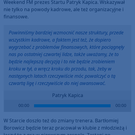
Weekend FM prezes Startu Patryk Kapica. Wskazywał
nie tylko na powody kadrowe, ale też organizacyjne i
finansowe.
Powinniśmy bardziej wzmocnić nasze struktury, przede
wszystkim kadrowe, a faktem jest też, że dopiero
wygrzebać z problemów finansowych, które pociągnęły
nas po ostatniej czwartej lidze, także uważamy, że to
będzie najlepszą decyzją i to nie będzie zrobieniem
kroku w tył, a wręcz kroku do przodu, tak, żeby w
następnych latach rzeczywiście móc powalczyć o tą
czwartą ligę i rzeczywiście do niej awansować.
Patryk Kapica
Audio
00:00
00:00
Player
W Starcie doszło też do zmiany trenera. Bartłomiej
Borowicz będzie teraz pracował w klubie z młodzieżą i
łączył to z grą w pierwszym zespole. Zastąpi go