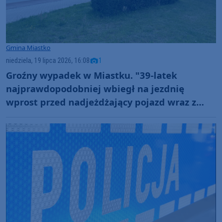
Gmina Miastko
niedziela, 19 lipca 2026, 16:08
1
Groźny wypadek w Miastku. "39-latek
najprawdopodobniej wbiegł na jezdnię
wprost przed nadjeżdżający pojazd wraz z
przyczepą kempingową"