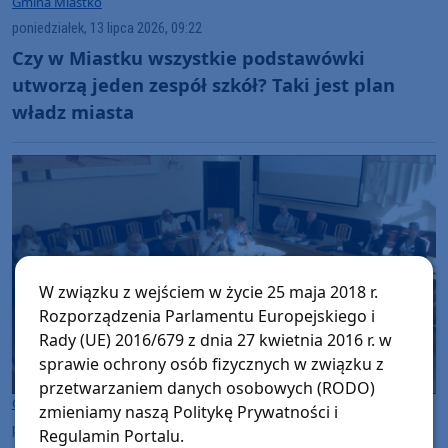
Gmina Miastko
poniedziałek, 13 lipca 2026, 09:22
Czy w Miastku wszystkie podstawówki
utworzą jeden zespół szkół? Taki jest plan
władz miasta
W związku z wejściem w życie 25 maja 2018 r.
Rozporządzenia Parlamentu Europejskiego i
Rady (UE) 2016/679 z dnia 27 kwietnia 2016 r. w
sprawie ochrony osób fizycznych w związku z
przetwarzaniem danych osobowych (RODO)
Gmina Miastko
zmieniamy naszą Politykę Prywatności i
piątek, 10 lipca 2026, 06:51
Regulamin Portalu.