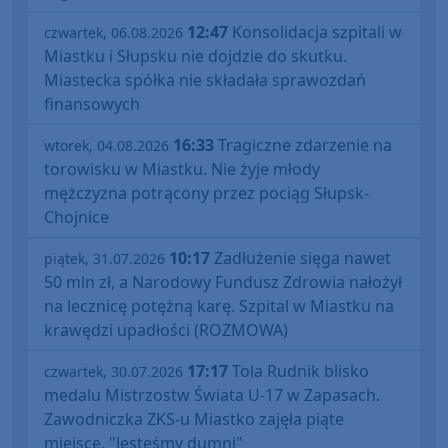
12:47
Konsolidacja szpitali w
czwartek, 06.08.2026
Miastku i Słupsku nie dojdzie do skutku.
Miastecka spółka nie składała sprawozdań
finansowych
16:33
Tragiczne zdarzenie na
wtorek, 04.08.2026
torowisku w Miastku. Nie żyje młody
mężczyzna potrącony przez pociąg Słupsk-
Chojnice
10:17
Zadłużenie sięga nawet
piątek, 31.07.2026
50 mln zł, a Narodowy Fundusz Zdrowia nałożył
na lecznicę potężną karę. Szpital w Miastku na
krawędzi upadłości (ROZMOWA)
17:17
Tola Rudnik blisko
czwartek, 30.07.2026
medalu Mistrzostw Świata U-17 w Zapasach.
Zawodniczka ZKS-u Miastko zajęła piąte
miejsce. "Jesteśmy dumni"