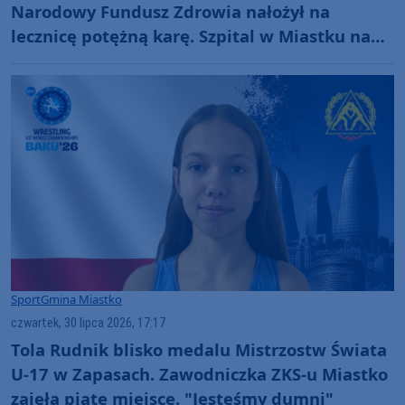
Narodowy Fundusz Zdrowia nałożył na
lecznicę potężną karę. Szpital w Miastku na
krawędzi upadłości (ROZMOWA)
Sport
Gmina Miastko
czwartek, 30 lipca 2026, 17:17
Tola Rudnik blisko medalu Mistrzostw Świata
U-17 w Zapasach. Zawodniczka ZKS-u Miastko
zajęła piąte miejsce. "Jesteśmy dumni"