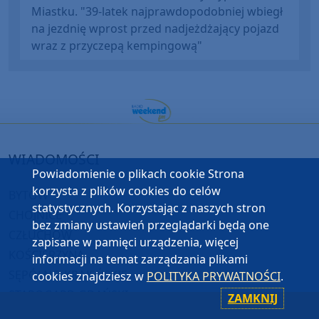
Miastku. "39-latek najprawdopodobniej wbiegł
na jezdnię wprost przed nadjeżdżający pojazd
wraz z przyczepą kempingową"
WIADOMOŚCI
Powiadomienie o plikach cookie Strona
korzysta z plików cookies do celów
BYTÓW
statystycznych. Korzystając z naszych stron
CHOJNICE
bez zmiany ustawień przeglądarki będą one
CZŁUCHÓW
zapisane w pamięci urządzenia, więcej
KOŚCIERZYNA
informacji na temat zarządzania plikami
SĘPÓLNO KRAJEŃSKIE
cookies znajdziesz w
POLITYKA PRYWATNOŚCI
.
STAROGARD GDAŃSKI
ZAMKNIJ
TUCHOLA