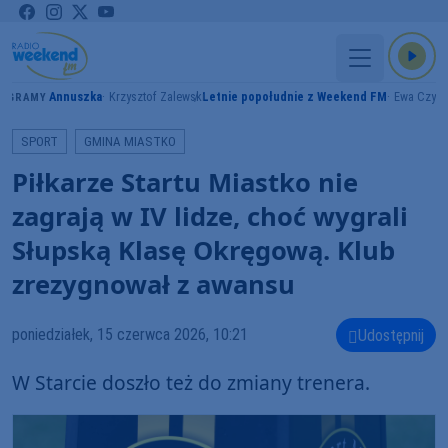
Annuszka
Krzysztof Zalewski
Letnie popołudnie z Weekend FM
Ewa Czyż
GRAMY
SPORT
GMINA MIASTKO
Piłkarze Startu Miastko nie
zagrają w IV lidze, choć wygrali
Słupską Klasę Okręgową. Klub
zrezygnował z awansu
poniedziałek, 15 czerwca 2026, 10:21
Udostępnij
W Starcie doszło też do zmiany trenera.