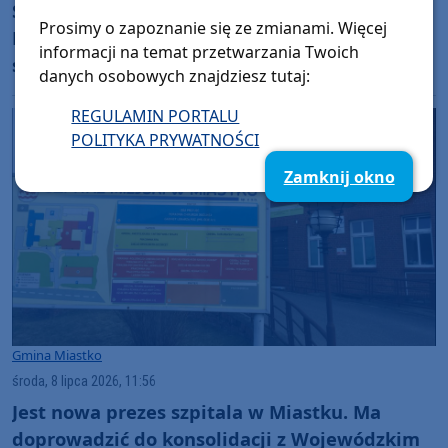
Szpital uratowany kosztem 5 mln zł.
Prosimy o zapoznanie się ze zmianami. Więcej
Miasteccy radni postawieni pod ścianą w
informacji na temat przetwarzania Twoich
sprawie dalszego funkcjonowania placówki
danych osobowych znajdziesz tutaj:
(AKTUALIZACJA)
REGULAMIN PORTALU
POLITYKA PRYWATNOŚCI
Zamknij okno
Gmina Miastko
środa, 8 lipca 2026, 11:56
Jest nowa prezes szpitala w Miastku. Ma
doprowadzić do konsolidacji z Wojewódzkim