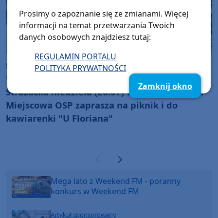
Prosimy o zapoznanie się ze zmianami. Więcej
informacji na temat przetwarzania Twoich
danych osobowych znajdziesz tutaj:
REGULAMIN PORTALU
Gmina Chojnice
POLITYKA PRYWATNOŚCI
sobota, 25 lipca 2026, 09:28
Zamknij okno
Strażacka niedziela (26.07) w Charzykowach.
Miejscowa OSP zaprasza na piknik i do
kawiarenki "U Floriana"
Poprzednia strona
Następna strona
Mega lato z Weekend FM - poranny
konkurs w Weekend FM
Artykuł sponsorowany