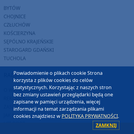
BYTÓW
CHOJNICE
CZŁUCHÓW
KOŚCIERZYNA
SĘPÓLNO KRAJEŃSKIE
STAROGARD GDAŃSKI
TUCHOLA
Powiadomienie o plikach cookie Strona
RADIO
korzysta z plików cookies do celów
statystycznych. Korzystając z naszych stron
O WEEKEND FM
bez zmiany ustawień przeglądarki będą one
REKLAMA
zapisane w pamięci urządzenia, więcej
ZASIĘG
informacji na temat zarządzania plikami
JAK SŁUCHAĆ?
cookies znajdziesz w
POLITYKA PRYWATNOŚCI
.
HIT-PORT
ZAMKNIJ
GRALIŚMY W WEEKEND FM