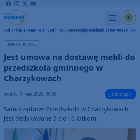
l Good Things ( Come To An End )
Nelly Furtado & Quarterhead
Wakacyjny weekend pełen muzyki
Week
GMINA CHOJNICE
Jest umowa na dostawę mebli do
przedszkola gminnego w
Charzykowach
sobota, 9 maja 2026, 08:38
Udostępnij
Samorządowe Przedszkole w Charzykowach
jest dedykowane 5-cio i 6-latkom.