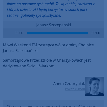
lipiec na dostawę tych mebli. To są meble, zarówno z
których dzieciaczki będą korzystać w salach jak i
szatnie, gabinety specjalistyczne.
Janusz Szczepański
Audio
00:00
00:00
Player
Mówi Weekend FM zastępca wójta gminy Chojnice
Janusz Szczepański.
Samorządowe Przedszkole w Charzykowach jest
dedykowane 5-cio i 6-latkom.
Aneta Czupryniak
Pokaż e-mail
O tej sprawie usłyszysz też w radiu Weekend