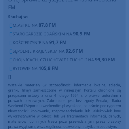
FM.
Słuchaj w:
87,8 FM
MIASTKU NA
90,9 FM
STAROGARDZIE GDAŃSKIM NA
91,7 FM
KOŚCIERZYNIE NA
92,6 FM
SĘPÓLNIE KRAJEŃSKIM NA
99,30 FM
CHOJNICACH, CZŁUCHOWIE I TUCHOLI NA
105,8 FM
BYTOWIE NA
Wszelkie materiały (w szczególności informacje lokalne, zdjęcia,
grafiki, filmy) zamieszczone w niniejszym Portalu chronione są
przepisami ustawy z dnia 4 lutego 1994 r. o prawie autorskim i
prawach pokrewnych. Zabronione jest bez zgody Redakcji Radia
Weekend FM/portalu weekendfm.pl wyrażonej na piśmie pod rygorem
nieważności: kopiowanie, rozpowszechnianie lub jakiekolwiek inne
wykorzystywanie w całości lub we fragmentach informacji, danych,
materiałów lub innych treści poza przewidzianymi przez przepisy
prawa wyjątkami, w szczególności dozwolonym użytkiem osobistym.