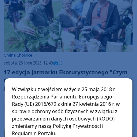
Gmina Chojnice
sobota, 25 lipca 2026, 12:49
38
17 edycja Jarmarku Ekoturystycznego "Czym
Chata Bogata". Na imprezie w Charzykowach
było sporo atrakcji przyrodniczych (FOTO)
W związku z wejściem w życie 25 maja 2018 r.
Rozporządzenia Parlamentu Europejskiego i
Rady (UE) 2016/679 z dnia 27 kwietnia 2016 r. w
sprawie ochrony osób fizycznych w związku z
przetwarzaniem danych osobowych (RODO)
zmieniamy naszą Politykę Prywatności i
Regulamin Portalu.